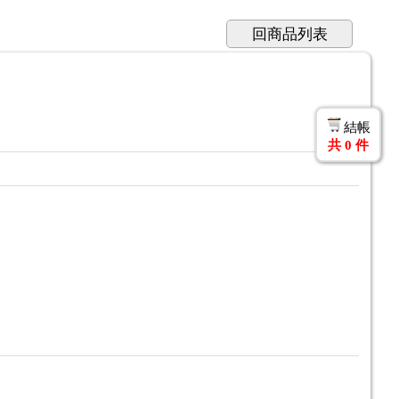
回商品列表
結帳
共
0
件