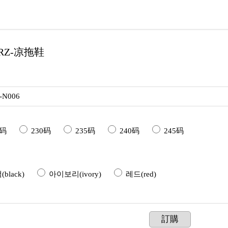
XRZ-凉拖鞋
-N006
5码
230码
235码
240码
245码
black)
아이보리(ivory)
레드(red)
訂購