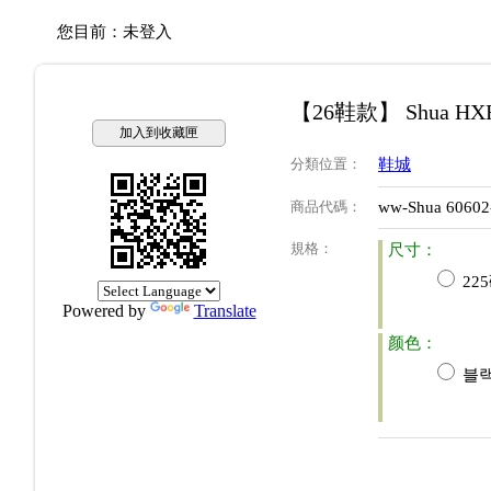
您目前：
未登入
【26鞋款】 Shua H
加入到收藏匣
分類位置
：
鞋城
商品代碼
：
ww-Shua 60602
規格
：
尺寸：
22
Powered by
Translate
颜色：
블랙(