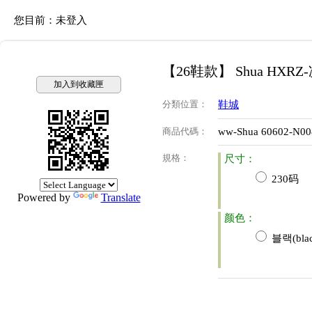
您目前：
未登入
【26鞋款】 Shua HXR
加入到收藏匣
分類位置
：
鞋城
商品代碼
：
ww-Shua 60602-N00
規格
：
尺寸：
230码
Powered by
Translate
颜色：
블랙(blac