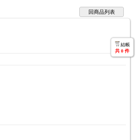
回商品列表
結帳
共
0
件