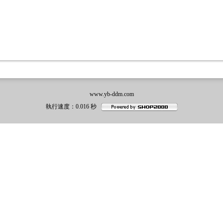
www.yb-ddm.com
執行速度
：0.016
秒