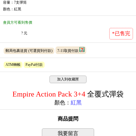
容量：7支彈筒
顏色：紅黑
會員方可看到售價
*已售完
? 元
郵局包裹送貨
(可選貨到付款)
7-11取貨付款
ATM轉帳
PayPal付款
加入到收藏匣
Empire Action Pack
3
+4
全覆式
彈袋
顏色：
紅黑
商品提問
我要留言