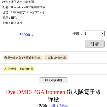
種類：電子式全自動可調
配備：Boomstick 2截式碳纖維槍管
槍管：15吋2截式Cocker牙(17mm)
適用：HPA
彩繪：鐵人隊槍
件數
：
50000
元
訂購
郵局包裹送貨
(可選貨到付款)
7-11取貨付款
ATM轉帳
PayPal付款
加入到收藏匣
Dye DM13 PGA Ironmen
鐵人隊
電子漆
彈槍
彩繪：
鐵人隊槍