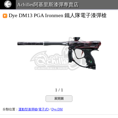
Achilles阿基里斯漆彈專賣店
Dye DM13 PGA Ironmen 鐵人隊電子漆彈槍
1 / 1
展開圖
分類位置
：
運動型漆彈槍(電子式)
/
Dye DM