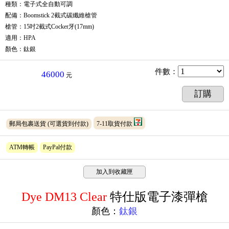
種類：電子式全自動可調
配備：Boomstick 2截式碳纖維槍管
槍管：15吋2截式Cocker牙(17mm)
適用：HPA
顏色：鈦銀
件數
：
46000
元
訂購
郵局包裹送貨
(可選貨到付款)
7-11取貨付款
ATM轉帳
PayPal付款
加入到收藏匣
Dye DM13 Clear
特仕版
電子
漆彈槍
顏色：
鈦銀