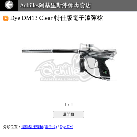
Achilles阿基里斯漆彈專賣店
Dye DM13 Clear 特仕版電子漆彈槍
1 / 1
展開圖
分類位置
：
運動型漆彈槍(電子式)
/
Dye DM