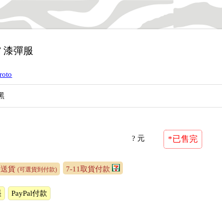
 07 漆彈服
roto
黑
? 元
*已售完
裹送貨
7-11取貨付款
(可選貨到付款)
帳
PayPal付款