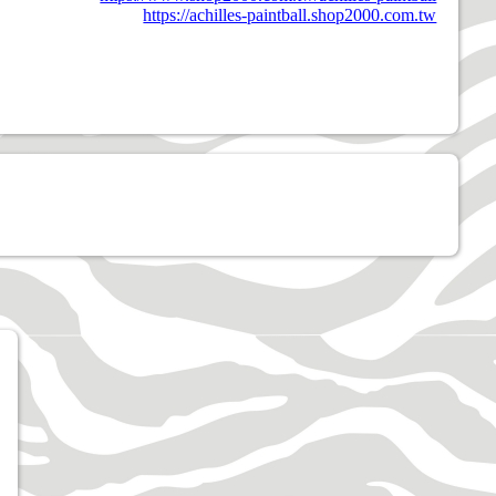
https://achilles-paintball.shop2000.com.tw