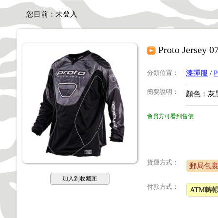
您目前：
未登入
Proto Jersey
分類位置
：
漆彈服
/
P
簡要說明
：
顏色：灰
會員方可看到售價
貨運方式：
郵局包
加入到收藏匣
付款方式：
ATM轉