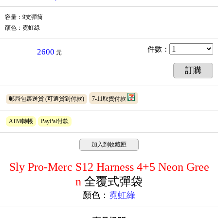
容量：9支彈筒
顏色：霓虹綠
件數
：
2600
元
訂購
郵局包裹送貨
(可選貨到付款)
7-11取貨付款
ATM轉帳
PayPal付款
加入到收藏匣
Sly Pro-Merc S12 Harness 4+5 Neon Gree
n
全覆式
彈袋
顏色：
霓虹綠