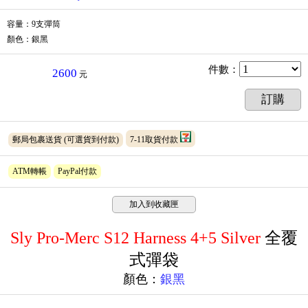
容量：9支彈筒
顏色：銀黑
件數
：
2600
元
訂購
郵局包裹送貨
(可選貨到付款)
7-11取貨付款
ATM轉帳
PayPal付款
加入到收藏匣
Sly Pro-Merc S12 Harness 4+5 Silver
全覆
式彈袋
顏色：
銀黑