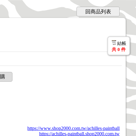
回商品列表
結帳
共
0
件
購
https://www.shop2000.com.tw/achilles-paintball
https://achilles-paintball.shop2000.com.tw