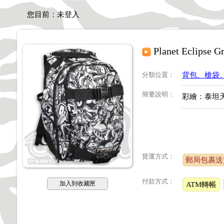
您目前：
未登入
Planet Eclipse
分類位置
：
背包、槍袋
簡要說明
：
彩繪：泰坦
貨運方式：
郵局包裹
付款方式：
加入到收藏匣
ATM轉帳