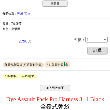
展開圖
分類位置
：
彈袋
/
Dye
容量：7支彈筒
顏色：突擊黑
件數
：
2790
元
訂購
郵局包裹送貨
(可選貨到付款)
7-11取貨付款
ATM轉帳
PayPal付款
加入到收藏匣
Dye Assault Pack
Pro
Harness 3+4 Black
全覆式彈袋