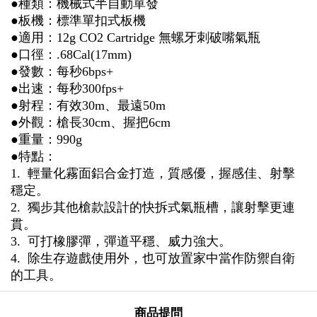
●種類：機械式半自動單發
●板機：標準單扣式板機
●
適用：12g CO2 Cartridge
無螺牙
刺破嘴氣瓶
●口徑：.68Cal(17mm)
●發數：每秒6bps+
●
出速：每秒300fps+
●射程：有效30m、最遠50m
●外觀
：槍長30cm、握把6cm
●重量：990g
●特點：
1. 輕量化霧面鋁合金打造，質感優，握感佳、射擊
穩定
。
2. 獨步其他槍款設計的快拆式氣瓶槽，讓射擊更連
貫
。
3. 可打橡膠彈，彈道平穩、威力強大
。
4. 除生存遊戲使用外，
也可放置家中當作防禦自衛
的工具
。
商品提問