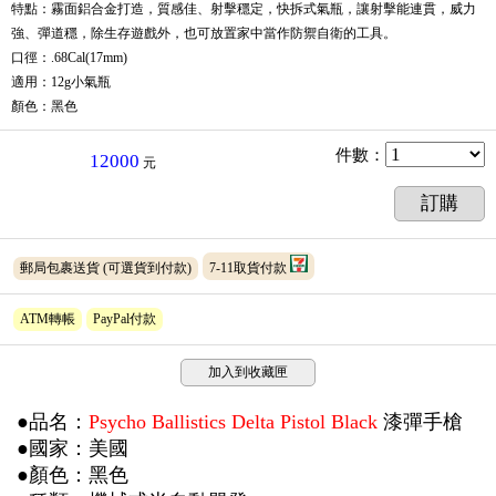
特點：霧面鋁合金打造，質感佳、射擊穩定，快拆式氣瓶，讓射擊能連貫，威力
強、彈道穩，除生存遊戲外，也可放置家中當作防禦自衛的工具。
口徑：.68Cal(17mm)
適用：12g小氣瓶
顏色：黑色
件數
：
12000
元
訂購
郵局包裹送貨
(可選貨到付款)
7-11取貨付款
ATM轉帳
PayPal付款
加入到收藏匣
●品名：
Psycho Ballistics Delta
Pistol Black
漆彈手槍
●
國家：美國
●
顏色：黑色