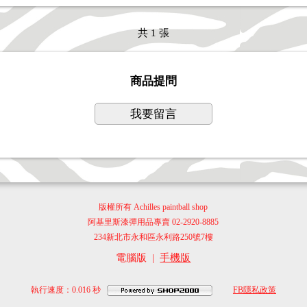
共 1 張
商品提問
我要留言
版權所有 Achilles paintball shop
阿基里斯漆彈用品專賣 02-2920-8885
234新北市永和區永利路250號7樓
電腦版
|
手機版
執行速度
：0.016
秒
FB隱私政策