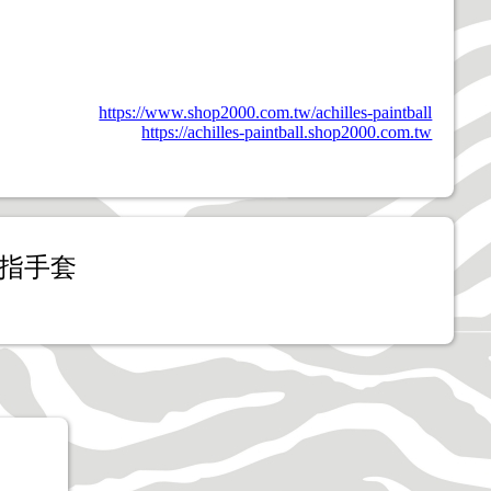
https://www.shop2000.com.tw/achilles-paintball
https://achilles-paintball.shop2000.com.tw
指手套