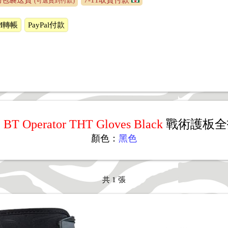
局包裹送貨
7-11取貨付款
(可選貨到付款)
M轉帳
PayPal付款
 BT Operator THT Gloves Black
戰術護板全
顏色：
黑色
共 1 張