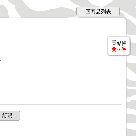
回商品列表
結帳
共
0
件
。
訂購