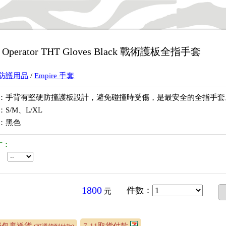
T Operator THT Gloves Black 戰術護板全指手套
防護用品
/
Empire 手套
：手背有堅硬防撞護板設計，避免碰撞時受傷，是最安全的全指手套
S/M、L/XL
：黑色
寸：
1800
件數
：
元