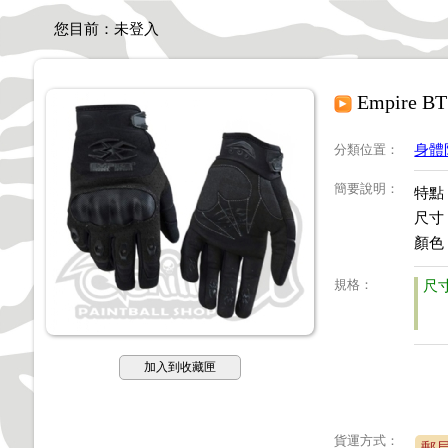
您目前：
未登入
Empire B
分類位置
：
身體
簡要說明
：
特點
尺寸：
顏色
規格
：
尺
加入到收藏匣
貨運方式：