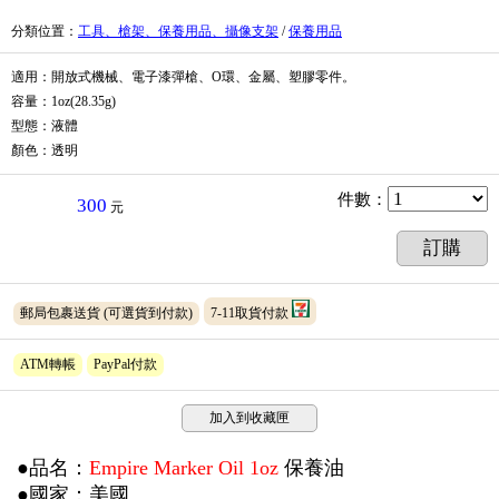
分類位置
：
工具、槍架、保養用品、攝像支架
/
保養用品
適用：開放式機械、電子漆彈槍、O環、金屬、塑膠零件。
容量：1oz(28.35g)
型態：液體
顏色：透明
件數
：
300
元
訂購
郵局包裹送貨
(可選貨到付款)
7-11取貨付款
ATM轉帳
PayPal付款
加入到收藏匣
●品名：
Empire Marker Oil 1oz
保養油
●國家：美國