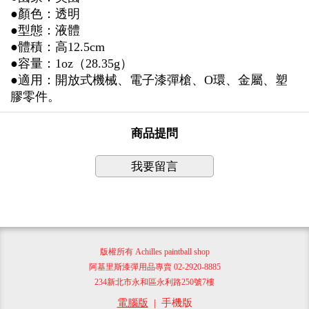
●顏色：透明
●型態：液體
●體積：高12.5cm
●容量：1oz（28.35g）
●適用：開放式機械、電子漆彈槍、O環、金屬、塑
膠零件。
商品提問
我要留言
版權所有 Achilles paintball shop
阿基里斯漆彈用品專賣 02-2920-8885
234新北市永和區永利路250號7樓
電腦版
|
手機版