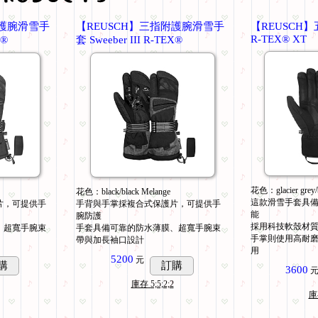
附護腕滑雪手
【REUSCH】三指附護腕滑雪手
【REUSCH】五
R-TEX® XT
X®
套 Sweeber III R-TEX®
花色：glacier grey/b
花色：black/black Melange
這款滑雪手套具
片，可提供手
手背與手掌採複合式保護片，可提供手
能
腕防護
採用科技軟殼材
、超寬手腕束
手套具備可靠的防水薄膜、超寬手腕束
手掌則使用高耐
帶與加長袖口設計
用
5200
元
購
訂購
3600
庫存
5;5;2;2
庫