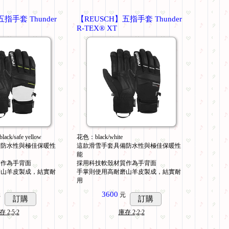
指手套 Thunder
【REUSCH】五指手套 Thunder
R-TEX® XT
lack/safe yellow
花色：black/white
備防水性與極佳保暖性
這款滑雪手套具備防水性與極佳保暖性
能
質作為手背面
採用科技軟殼材質作為手背面
磨山羊皮製成，結實耐
手掌則使用高耐磨山羊皮製成，結實耐
用
3600
元
元
訂購
訂購
存
2;5;2
庫存
2;2;2