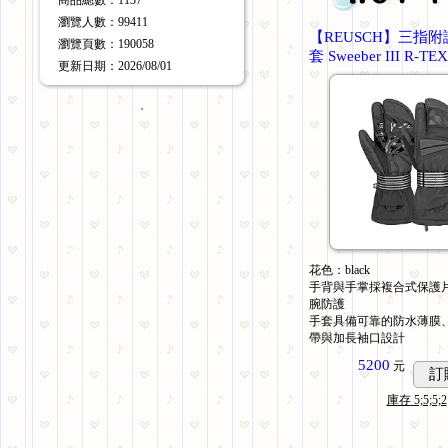
商品總數
：1137
瀏覽人數
：
99411
【REUSCH】三指
瀏覽頁數
：
190058
套 Sweeber III R-TE
更新日期
：2026/08/01
．
花色：black
手背與手掌採複合式保護
腕防護
手套具備可靠的防水薄膜
帶與加長袖口設計
5200
元
訂
庫存
5;5;5;2