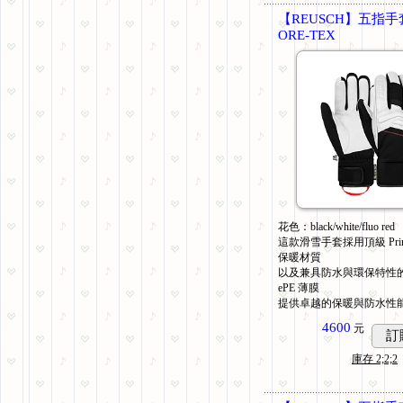
【REUSCH】五指手套 J
ORE-TEX
花色：black/white/fluo red
這款滑雪手套採用頂級 PrimaL
保暖材質
以及兼具防水與環保特性的 G
ePE 薄膜
提供卓越的保暖與防水性
4600
元
訂
庫存
2;2;2