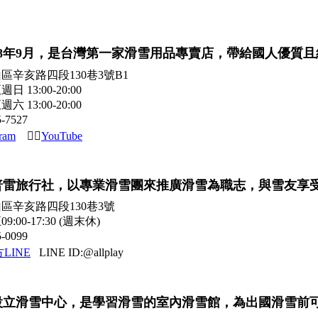
8年9月，
是台灣第一家滑雪用品專賣店，
帶給國人優質且
辛亥路四段130巷3號B1
13:00-20:00
13:00-20:00
-7527
gram
👉🏻
YouTube
立歐普雷旅行社，以專業滑雪團來推廣滑雪為職志，與雪友享
區辛亥路四段130巷3號
0-17:30 (週末休)
-0099
LINE
LINE ID:@allplay
設立滑雪中心，
是學
習
滑雪
的
室內滑雪館
，
為出國滑雪前