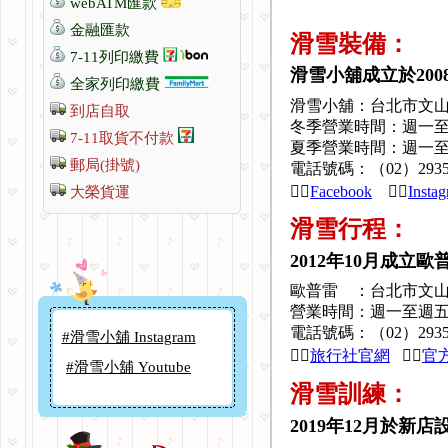
webATM匯款
金融匯款
滑雪裝備：
7-11列印繳費
滑雪小舖成立於200
全家列印繳費
滑雪小舖：台北市文山區
到店自取
冬季營業時間：週一至週日 
#滑雪小舖 Facebook
7-11取貨不付款
夏季營業時間：週一至週六 
#滑雪小舖 Instagram
郵局(掛號)
電話號碼：（02）2935
#滑雪小舖 Youtube
👉🏻
Facebook
👉🏻
Insta
大榮貨運
#滑雪中心 Facebook
滑雪行程
：
#歐普雷旅行社 LINE
2012年10月成
#滑雪小舖 Facebook
歐普雷
：
台北市文山
#滑雪小舖 Instagram
營業時間：週一至週五09:0
電話號碼：（02）2935
#滑雪小舖 Youtube
👉🏻
旅行社官網
👉🏻
官方
#滑雪中心 Facebook
滑雪訓練
：
#歐普雷旅行社 LINE
2019年
12月於新店
#滑雪小舖 Facebook