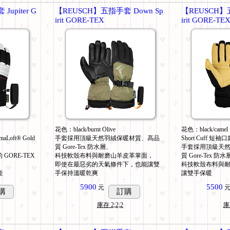
upiter G
【REUSCH】五指手套 Down Sp
【REUSCH】
irit GORE-TEX
irit GORE-TE
花色：black/burnt Olive
花色：black/camel
oft® Gold
手套採用頂級天然羽絨保暖材質、高品
Short Cuff 短袖
質 Gore-Tex 防水層、
手套採用頂級天
ORE-TEX
科技軟殼布料與耐磨山羊皮革掌面，
質 Gore-Tex 防
即使在最惡劣的天氣條件下，也能讓雙
科技軟殼布料與
能
手保持溫暖乾爽
讓雙手保暖
5900
5500
元
購
訂購
庫存
2;2;2
庫