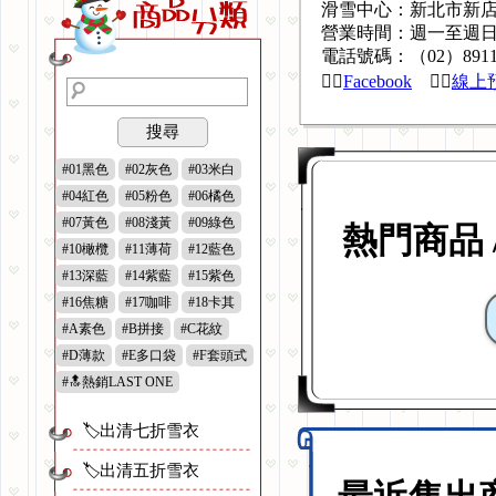
滑雪中心：新北市新店
#滑雪小舖 Instagram
營業時間：週一至週日13:0
#滑雪小舖 Youtube
電話號碼：（02）8911
#滑雪中心 Facebook
👉🏻
Facebook
👉🏻
線上
#歐普雷旅行社 LINE
搜尋
#01黑色
#02灰色
#03米白
#04紅色
#05粉色
#06橘色
#07黃色
#08淺黃
#09綠色
熱門商品 
#10橄欖
#11薄荷
#12藍色
#13深藍
#14紫藍
#15紫色
#16焦糖
#17咖啡
#18卡其
#A素色
#B拼接
#C花紋
#D薄款
#E多口袋
#F套頭式
#🔝熱銷LAST ONE
🏷️出清七折雪衣
🏷️出清五折雪衣