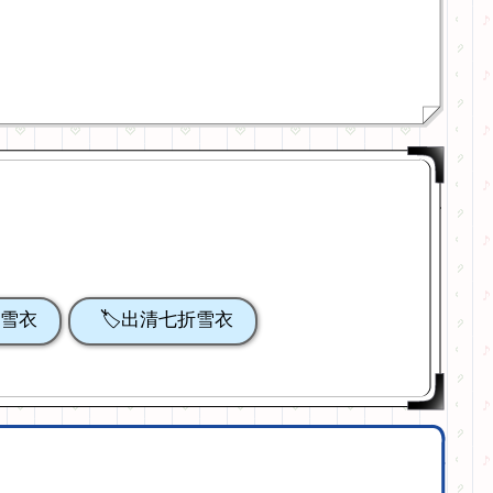
折雪衣
🏷️出清七折雪衣