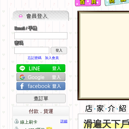
Email / 手機
密碼
登入
忘記密碼
加入會員
查訂單
付款．貨運
滑遍天下
詳細
線上刷卡