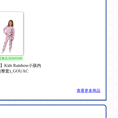
近售出
2026/07/15
最近售出
2026/05/09
CK CARABINER】美
【滑遍天下】雙板(SKI)保護
進口-大D扣工具組
套(水餃皮)-黑
查看更多商品