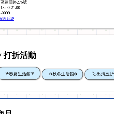
區建國路276號
0-21:00
-0099
預約系統
/ 打折活動
⛱️春夏生活館⛱️
❄️秋冬生活館❄️
🏷️出清五