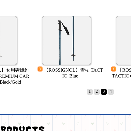
OL】女用碳纖維
【ROSSIGNOL】雪杖 TACT
【RO
IC_Blue
TACTIC 
REMIUM CAR
lack/Gold
1
2
3
4