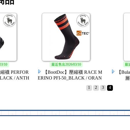
商品
07/22
最近售出
2026/07/22
最
動用護膝 (L/
【滑遍天下】運動用護肘 FR
【CL!
EE SIZE
國
1
2
3
4