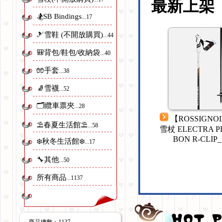
最新上架
🏂SB Bindings
...17
🎿雪鞋 (不開放購買)
...44
🎒背包/鞋包/收納袋
...40
🧤手套
...38
🧦雪襪
...52
🗂️纜車票夾
...28
雪杖 E
【ROSSIGNOL】女用雪杖 E
【ROSSIGN
⛱️春夏生活館⛱️
...58
LECTRA PREMIUM R-CLIP_Sil
雪杖 ELECTRA P
ver
BON R-CLIP_B
❄️秋冬生活館❄️
...17
🔧其他
...50
所有商品
...1137