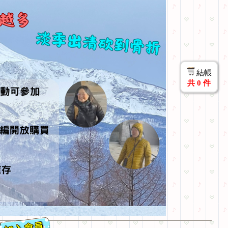
結帳
共
0
件