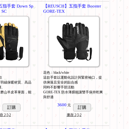
五指手套 Down Sp
【REUSCH】五指手套 Booster
X SC
GORE-TEX
花色：black/white
口款
這款手套以運動化設計與緊密袖口，提
然羽絨保暖材質、高品
供俐落且安全的貼合感
水層、
同時不影響手部活動
耐磨山羊皮革掌面，能
GORE-TEX 防水薄膜能讓雙手保持乾爽
與舒適
3600
元
元
訂購
訂購
存
2;5;2
庫存
2;5;2