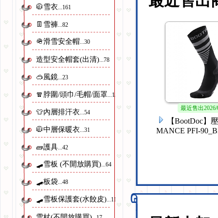
最近售出
🧥雪衣
...161
👖雪褲
...82
🪖滑雪安全帽
...30
造型安全帽套(出清)
...78
🥽風鏡
...23
🧣脖圍/頭巾/毛帽/面罩
...152
最近售出
2026/
👕內層排汗衣
...54
【滑遍天下】運
🧥中層保暖衣
...31
S)
🧱護具
...42
🛹雪板 (不開放購買)
...64
🛹板袋
...48
🛹雪板保護套(水餃皮)
...11
雪杖(不開放購買)
...17