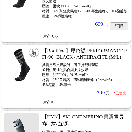
保又舒適
壓縮：柔軟 PFI 30，5-10 mmHg
材質：87%聚醯胺纖維(Econyl® 再生纖維)、10%聚醯胺
纖維、3%彈性纖維
699
元
訂購
庫存
3;3;2
【BootDoc】壓縮襪 PERFORMANCE P
FI-90_BLACK / ANTHRACITE (M/L)
具備足弓支撐設計，可保持雙腳溫暖
並提供絕佳的貼合與支撐效果
壓縮：強PFI 90，20-25 mmHg
材質：25%美麗諾、25%聚酯纖維（Primaloft）
45%尼龍、5%萊卡
2399
元
*已售完
庫存
0
【UYN】SKI ONE MERINO 男滑雪長
襪 _灰/白/黑