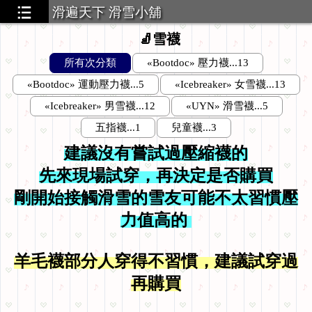
滑遍天下 滑雪小舖
🧦雪襪
所有次分類
«Bootdoc» 壓力襪...13
«Bootdoc» 運動壓力襪...5
«Icebreaker» 女雪襪...13
«Icebreaker» 男雪襪...12
«UYN» 滑雪襪...5
五指襪...1
兒童襪...3
建議沒有嘗試過壓縮襪的
先來現場試穿，再決定是否購買
剛開始接觸滑雪的雪友可能不太習慣
壓
力值高的
羊毛襪部分人穿得不習慣，建議試穿過
再購買