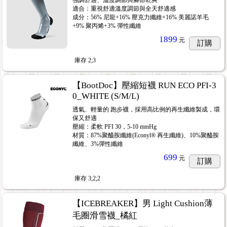
強調舒適、溫度調節與腳部乾爽
適合：重視舒適溫度調節與全天舒適感
成分：56% 尼龍+16% 壓克力纖維+16% 美麗諾羊毛
+9% 聚丙烯+3% 彈性纖維
1899
元
訂購
庫存
2;3
【BootDoc】壓縮短襪 RUN ECO PFI-3
0_WHITE (S/M/L)
透氣、輕量的 跑步襪，採用高比例的再生纖維製成，環
保又舒適
壓縮：柔軟 PFI 30，5-10 mmHg
材質：87%聚醯胺纖維(Econyl® 再生纖維)、10%聚醯胺
纖維、3%彈性纖維
699
元
訂購
庫存
3;2;2
【ICEBREAKER】男 Light Cushion薄
毛圈滑雪襪_橘紅