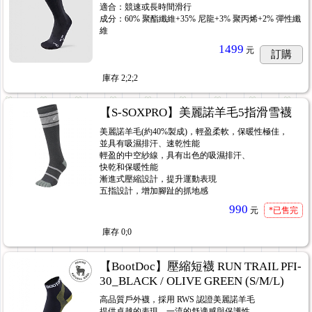
適合：競速或長時間滑行
成分：60% 聚酯纖維+35% 尼龍+3% 聚丙烯+2% 彈性纖
維
1499
元
訂購
庫存
2;2;2
【S-SOXPRO】美麗諾羊毛5指滑雪襪
美麗諾羊毛(約40%製成)，輕盈柔軟，保暖性極佳，
並具有吸濕排汗、速乾性能
輕盈的中空紗線，具有出色的吸濕排汗、
快乾和保暖性能
漸進式壓縮設計，提升運動表現
五指設計，增加腳趾的抓地感
990
元
*已售完
庫存
0;0
【BootDoc】壓縮短襪 RUN TRAIL PFI-
30_BLACK / OLIVE GREEN (S/M/L)
高品質戶外襪，採用 RWS 認證美麗諾羊毛
提供卓越的表現、一流的舒適感與保護性