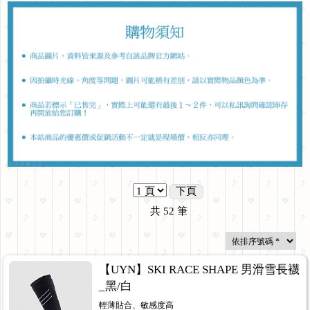
下頁
共
52
筆
【UYN】SKI RACE SHAPE 男滑雪長襪
_黑/白
輕薄貼合、敏感度高