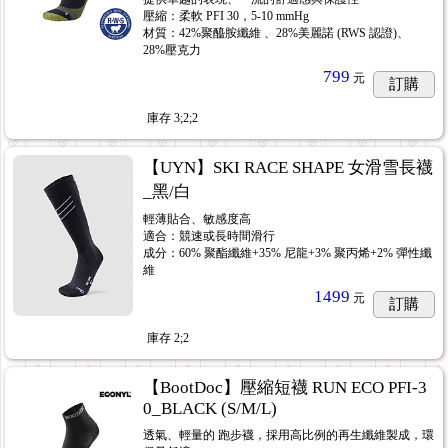
壓縮：柔軟 PFI 30，5-10 mmHg
材質：42%聚醯胺纖維 、28%美麗諾 (RWS 認證)、
28%壓克力
799
元
訂購
庫存
3;2;2
【UYN】SKI RACE SHAPE 女滑雪長襪
_黑/白
輕薄貼合、敏感度高
適合：競速或長時間滑行
成分：60% 聚酯纖維+35% 尼龍+3% 聚丙烯+2% 彈性纖
維
1499
元
訂購
庫存
2;2
【BootDoc】壓縮短襪 RUN ECO PFI-3
0_BLACK (S/M/L)
透氣、輕量的 跑步襪，採用高比例的再生纖維製成，環