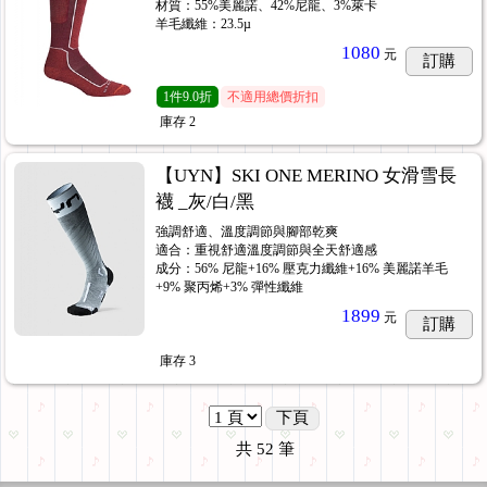
材質：55%美麗諾、42%尼龍、3%萊卡
羊毛纖維：23.5µ
1080
元
訂購
1
件
9.0折
不適用總價折扣
庫存
2
【UYN】SKI ONE MERINO 女滑雪長
襪 _灰/白/黑
強調舒適、溫度調節與腳部乾爽
適合：重視舒適溫度調節與全天舒適感
成分：56% 尼龍+16% 壓克力纖維+16% 美麗諾羊毛
+9% 聚丙烯+3% 彈性纖維
1899
元
訂購
庫存
3
下頁
共
52
筆