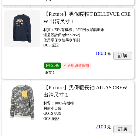
【Picture】男保暖帽T BELLEVUE CRE
W 出清尺寸 L
材質：75%有機棉，25%回收聚酯纖維
連肩設計(Raglan sleeve)
使用環保水性墨水印刷
OCS 認證
1800
元
訂購
1
件
5.0折
不適用總價折扣
庫存
1
【Picture】男保暖長袖 ATLAS CREW
出清尺寸 L
材質：100%有機棉
胸前小口袋
GOTS 認證
OCS 認證
2100
元
訂購