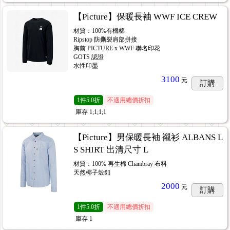
【Picture】保暖長袖 WWF ICE CREW
材質：100%有機棉
Ripstop 防撕裂肩部拼接
胸前 PICTURE x WWF 聯名印花
GOTS 認證
水性印墨
3100
元
訂購
1
件
5.0折
不適用總價折扣
庫存
1;1;1;1
【Picture】男保暖長袖 襯衫 ALBANS L
S SHIRT 出清尺寸 L
材質：100% 再生棉 Chambray 布料
天然椰子殼釦
2000
元
訂購
1
件
5.0折
不適用總價折扣
庫存
1