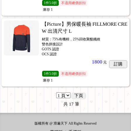
1
件
5.0折
不適用總價折扣
庫存
1
【Picture】男保暖長袖 FILLMORE CRE
W 出清尺寸 L
材質：75%有機棉，25%回收聚酯纖維
雙色拼接設計
GOTS 認證
OCS 認證
1800
元
訂購
1
件
5.0折
不適用總價折扣
庫存
1
下頁
共
17
筆
版權所有 @ 滑遍天下 All Rights Reserved