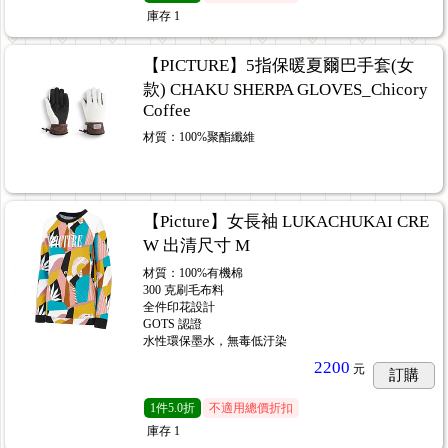
庫存
1
【PICTURE】5指保暖夏爾巴手套(女
款) CHAKU SHERPA GLOVES_Chicory
Coffee
材質：100%聚酯纖維
【Picture】女長袖 LUKACHUKAI CRE
W 出清尺寸 M
材質：100%有機棉
300 克刷毛布料
全件印花設計
GOTS 認證
水性環保墨水，無毒低汙染
2200
元
訂購
1
件
5.0折
不適用總價折扣
庫存
1