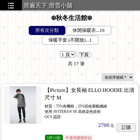
滑遍天下 滑雪小舖
❄️秋冬生活館❄️
所有次分類
休閒保暖衣...16
保暖手套 (不開放)...1
下頁
共
17
筆
【Picture】女長袖 ELLO HOODIE 出清
尺寸 M
材質：75%有機棉，25%回收聚酯纖維
使用 AVITERA® SE 高效染色技術
OCS 認證
2700
元
訂購
1
件
5.0折
不適用總價折扣