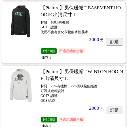
【Picture】男保暖帽T BASEMENT HO
ODIE 出清尺寸 L
材質：100%有機棉
GOTS 認證
使用不含有害化學物的水性墨水
2000
元
訂購
1
件
5.0折
不適用總價折扣
庫存
1
【Picture】男保暖帽T WINTON HOODI
E 出清尺寸 L
材質：75%有機棉，25%回收聚酯纖維
可調式連帽設計
GOTS 認證
OCS 認證
2000
元
訂購
1
件
5.0折
不適用總價折扣
庫存
1