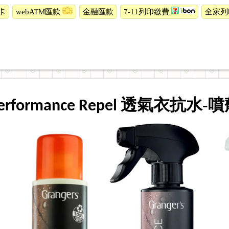
卡
webATM匯款
金融匯款
7-11列印繳費
全家列
透氣衣抗水-噴
erformance Repel