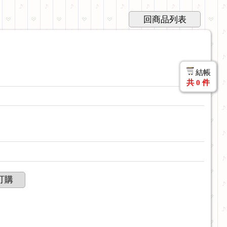
回商品列表
結帳
共
0
件
訂購