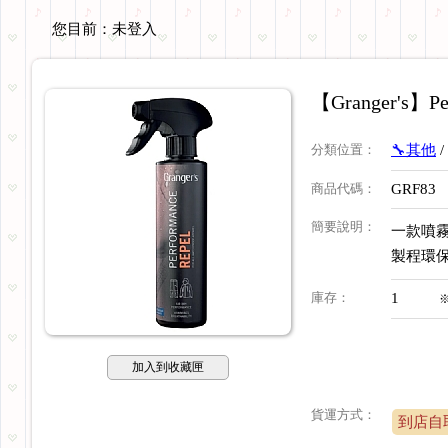
您目前：
未登入
【Granger's】P
分類位置
：
🔧其他
/
商品代碼
：
GRF83
簡要說明
：
一款噴
製程環保不
庫存
：
1
加入到收藏匣
貨運方式：
到店自