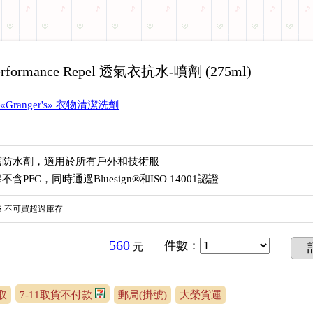
erformance Repel 透氣衣抗水-噴劑 (275ml)
«Granger's» 衣物清潔洗劑
霧防水劑，適用於所有戶外和技術服
含PFC，同時通過Bluesign®和ISO 14001認證
※
不可買超過庫存
560
件數
：
元
取
7-11取貨不付款
郵局(掛號)
大榮貨運