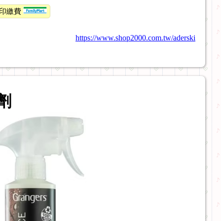
印繳費
https://www.shop2000.com.tw/aderski
劑