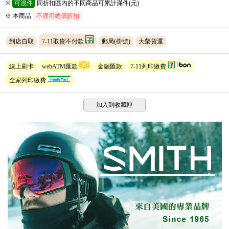
※
可混件
同折扣區內的不同商品可累計滿件(元)
※ 本商品
不適用總價折扣
到店自取
7-11取貨不付款
郵局(掛號)
大榮貨運
線上刷卡
webATM匯款
金融匯款
7-11列印繳費
全家列印繳費
加入到收藏匣