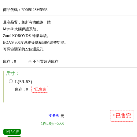
商品代碼
：E006912SW5963
最高品質，集所有功能為一體
Mips® 大腦保護系統。
Zonal KOROYD® 蜂巢系統。
BOA® 360度系統提供精細的調整功能。
可調節關閉的22個通風孔
庫存
：
0
※
不可買超過庫存
尺寸：
L(59-63)
庫存
：
0
*已售完
9999
*已售完
元
1
件
5.0折=5000
1
件
5.0折