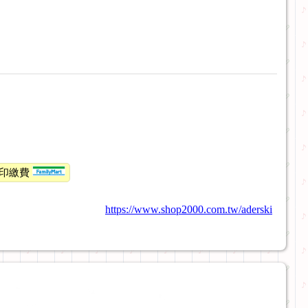
印繳費
https://www.shop2000.com.tw/aderski