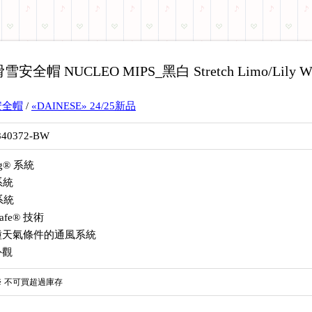
安全帽 NUCLEO MIPS_黑白 Stretch Limo/Lily Wh
安全帽
/
«DAINESE» 24/25新品
840372-BW
ng® 系統
系統
系統
safe® 技術
種天氣條件的通風系統
外觀
※
不可買超過庫存