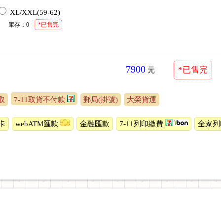
XL/XXL(59-62)
庫存
：
0
*已售完
7900
*已售完
元
取
7-11取貨不付款
郵局(掛號)
大榮貨運
卡
webATM匯款
金融匯款
7-11列印繳費
全家列