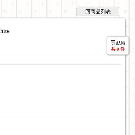
回商品列表
ite
結帳
共
0
件