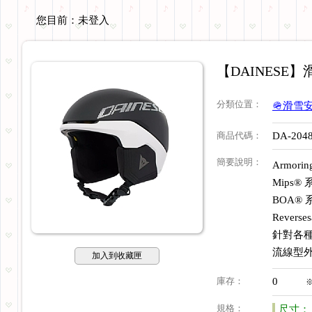
您目前：
未登入
【DAINESE】滑雪
分類位置
：
🪖滑雪
商品代碼
：
DA-204
簡要說明
：
Armori
Mips® 
BOA® 
Reverse
針對各
流線型
加入到收藏匣
庫存
：
0
規格
：
尺寸：