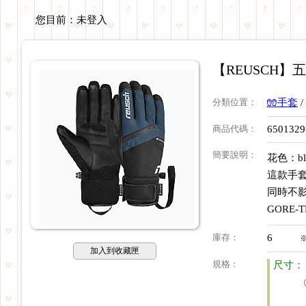
您目前：
未登入
【REUSCH】五指
分類位置
：
🧤手套
/
商品代碼
：
6501329
簡要說明
：
花色：blac
這款手
同時不
GORE
庫存
：
6
加入到收藏匣
規格
：
尺寸：