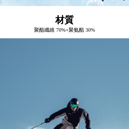
材質
聚酯纖維 70%+
聚氨酯 30%