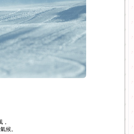
風，
微氣候。