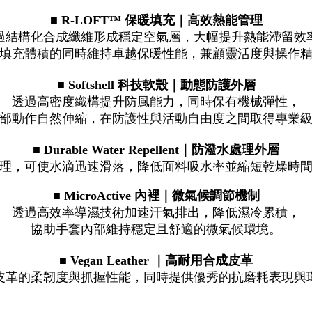
■ R-LOFT™ 保暖填充｜高效熱能管理
過結構化合成纖維形成穩定空氣層，大幅提升熱能滯留效
填充體積的同時維持卓越保暖性能，兼顧靈活度與操作
■ Softshell 科技軟殼｜動態防護外層
透過高密度織構提升防風能力，同時保有機械彈性，
部動作自然伸縮，在防護性與活動自由度之間取得專業
■
Durable Water Repellent
｜
防潑水處理外層
理，可使水滴迅速滑落，降低面料吸水率並縮短乾燥時
■ MicroActive 內裡｜微氣候調節機制
透過高效率導濕技術加速汗氣排出，降低濕冷累積，
協助手套內部維持穩定且舒適的微氣候環境。
■
Vegan Leather
｜
高耐用合成皮革
皮革的柔韌度與抓握性能，同時提供優秀的抗磨耗表現與