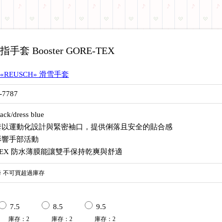
手套 Booster GORE-TEX
«REUSCH» 滑雪手套
-7787
k/dress blue
套以運動化設計與緊密袖口，提供俐落且安全的貼合感
影響手部活動
-TEX 防水薄膜能讓雙手保持乾爽與舒適
※
不可買超過庫存
7.5
8.5
9.5
庫存
：
2
庫存
：
2
庫存
：
2