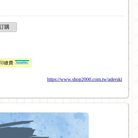
訂購
印繳費
https://www.shop2000.com.tw/aderski