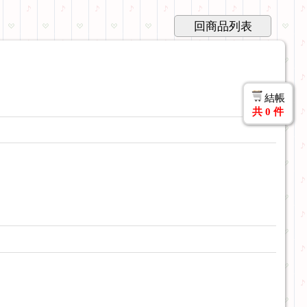
回商品列表
結帳
共
0
件