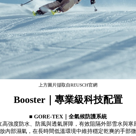
上方圖片擷取自REUSCH官網
Booster
｜專業級科技配置
■ GORE-TEX｜全氣候防護系統
立高強度防水、防風與透氣屏障，有效阻隔外部雪水與寒
放內部濕氣，在長時間低溫環境中維持穩定乾爽的手部