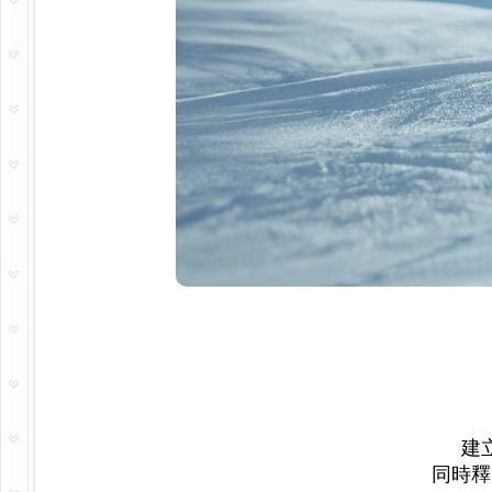
建
同時釋