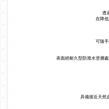
透
在降低
可隨手
表面經耐久型防潑水塗層處
具備接近天然