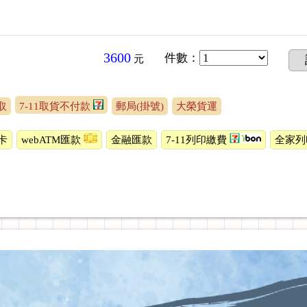
3600
件數
：
元
取
7-11取貨不付款
郵局(掛號)
大榮貨運
卡
webATM匯款
金融匯款
7-11列印繳費
全家列