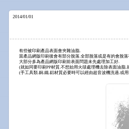
2014/01/01
有些被印刷產品表面會夾雜油脂
.
當產品網版印刷後會有部分脫落
.
全部脫落或是有的會脫落
大部分多為產品網版印刷前表面問題未先處理加工好
.
(
就如同要印刷
PP
材質
.
不想始用火燄處理機去除表面油脂
.
(
手工具類
.
銅
.
鐵
.
鋁材質必要時可以經由超音波機洗過
.
或用