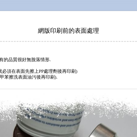
網版印刷前的表面處理
有的品質很好無脫落情形
.
就必須在表面先擦上
PP
處理劑後再印刷
)
甲苯擦洗表面油污後再印刷
).