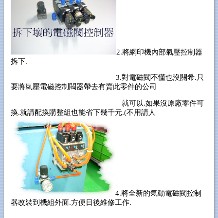
2.將網印機內部氣壓控制器
拆下.
3.對電磁閥不懂也沒關希.只
要將氣壓電磁控制閥器帶去有賣此零件的公司
就可以.如果沒原廠零件可
換.就請配換購整組也能省下幾千元.(不用請人
4.將全新的氣動電磁閥控制
器改裝到機組外面.方便日後維修工作.