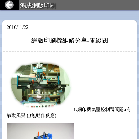
鴻成網版印刷
2010/11/22
網版印刷機維修分享-電磁閥
1.網印機氣壓控制閥問題.(有
氣動風聲.但無動作反應)