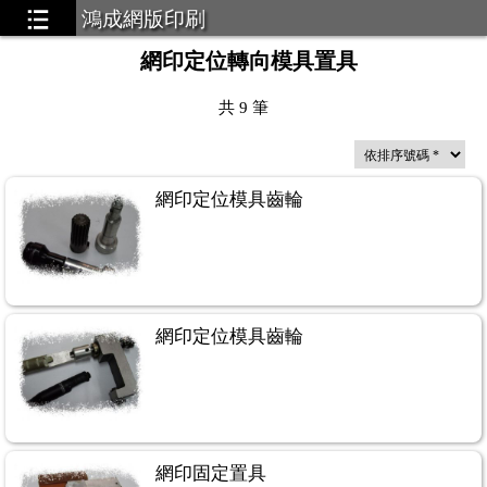
鴻成網版印刷
網印定位轉向模具置具
共
9
筆
網印定位模具齒輪
網印定位模具齒輪
網印固定置具