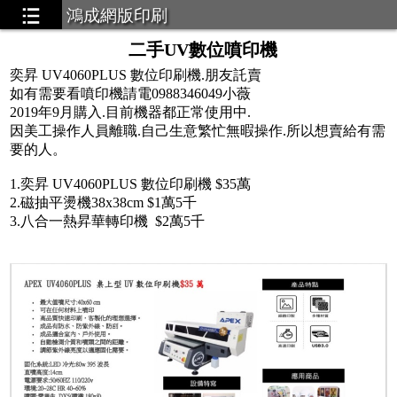
鴻成網版印刷
二手UV數位噴印機
奕昇 UV4060PLUS 數位印刷機.朋友託賣
如有需要看噴印機請電0988346049小薇
2019年9月購入.目前機器都正常使用中.
因美工操作人員離職.自己生意繁忙無暇操作.所以想賣給有需
要的人。
1.奕昇 UV4060PLUS 數位印刷機 $35萬
2.磁抽平燙機38x38cm $1萬5千
3.八合一熱昇華轉印機 $2萬5千