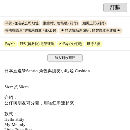
訂購
平郵 -住宅或公司地址
順豐站、智能櫃 (到付)
順風上門(到付)
香港郵政局/ 智郵站自取 +HKD10
🌟 精選貨品滿 $99，順豐自取免運費 🌟
PayMe
FPS (轉數快) 電話號碼
AliPay (支付寶)
銀行入數
加入到收藏匣
日本直送🩵Sanrio 角色與朋友小咕𠱸 Cushion
Size: 約30cm
介紹：
公仔與朋友可分開，用啪鈕串連起來
款式：
Hello Kitty
My Melody
Little Twin Star