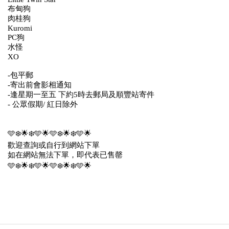
布甸狗
肉桂狗
Kuromi
PC狗
水怪
XO
-包平郵
-寄出前會影相通知
-逢星期一至五 下約5時去郵局及順豐站寄件
- 公眾假期/ 紅日除外
🩵❄️🌟❄️🩵🌟🩵❄️🌟❄️🩵🌟
歡迎查詢或自行到網站下單
如在網站無法下單，即代表已售罄
🩵❄️🌟❄️🩵🌟🩵❄️🌟❄️🩵🌟