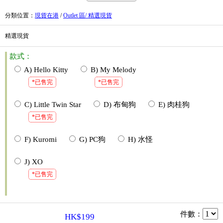
分類位置
：
現貨在港
/
Outlet 區/ 精選現貨
精選現貨
款式：
A) Hello Kitty
B) My Melody
*已售完
*已售完
C) Little Twin Star
D) 布甸狗
E) 肉桂狗
*已售完
F) Kuromi
G) PC狗
H) 水怪
J) XO
*已售完
件數
：
HK$199