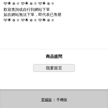
🩵
🌟
❄
️
🔆
🩵
🌟
❄
️
🔆
🩵
🌟
❄
️
🔆
歡迎查詢或自行到網站下單
如在網站無法下單，即代表已售罄
🩵
🌟
❄
️
🔆
🩵
🌟
❄
️
🔆
🩵
🌟
❄
️
🔆
商品提問
我要留言
電腦版
|
手機版