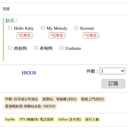
現貨
款式：
Hello Kitty
My Melody
Kuromi
*已售完
*已售完
*已售完
肉桂狗
布甸狗
Usahana
件數
：
HK$38
訂購
平郵 -住宅或公司地址
順豐站、智能櫃 (到付)
順風上門(到付)
香港郵政局/ 智郵站自取 +HKD10
PayMe
FPS (轉數快) 電話號碼
AliPay (支付寶)
銀行入數