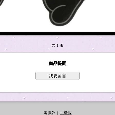
共 1 張
商品提問
我要留言
電腦版
|
手機版