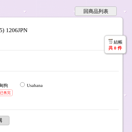
回商品列表
) 1206JPN
結帳
共
0
件
甸狗
Usahana
*已售完
購