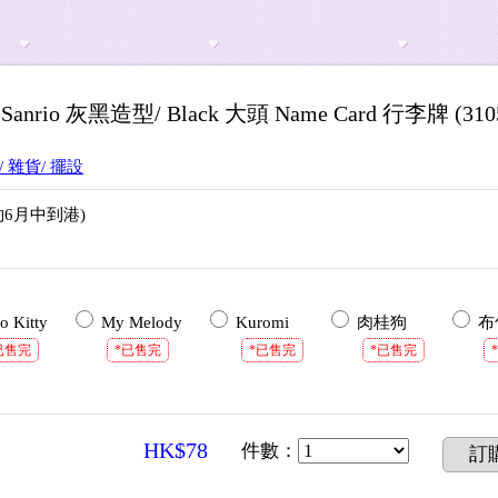
nrio 灰黑造型/ Black 大頭 Name Card 行李牌 (3105
/ 雜貨/ 擺設
約6月中到港)
o Kitty
My Melody
Kuromi
肉桂狗
布
已售完
*已售完
*已售完
*已售完
HK$78
件數
：
訂