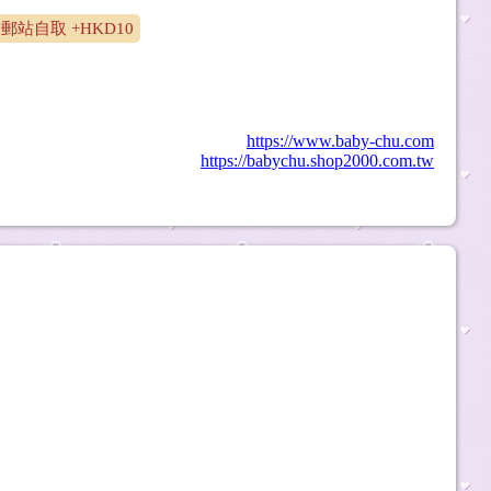
郵站自取 +HKD10
https://www.baby-chu.com
https://babychu.shop2000.com.tw