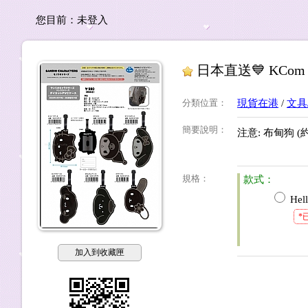
您目前：
未登入
日本直送💙 KCom Sa
分類位置
：
現貨在港
/
文具
簡要說明
：
注意: 布甸狗 (
規格
：
款式：
Hell
*
加入到收藏匣