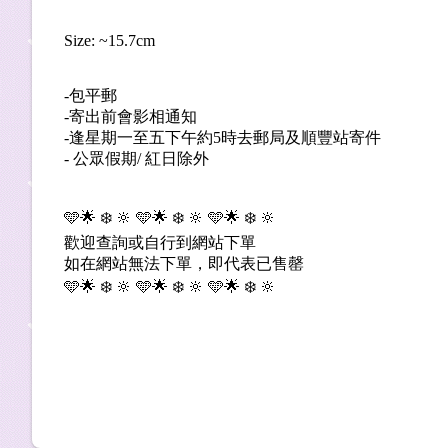
Size: ~15.7cm
-包平郵
-寄出前會影相通知
-逢星期一至五下午約5時去郵局及順豐站寄件
- 公眾假期/ 紅日除外
🩵
🌟
❄
️
🔆
🩵
🌟
❄
️
🔆
🩵
🌟
❄
️
🔆
歡迎查詢或自行到網站下單
如在網站無法下單，即代表已售罄
🩵
🌟
❄
️
🔆
🩵
🌟
❄
️
🔆
🩵
🌟
❄
️
🔆