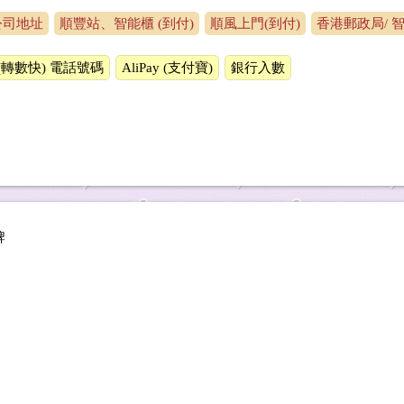
公司地址
順豐站、智能櫃 (到付)
順風上門(到付)
香港郵政局/ 智
 (轉數快) 電話號碼
AliPay (支付寶)
銀行入數
牌