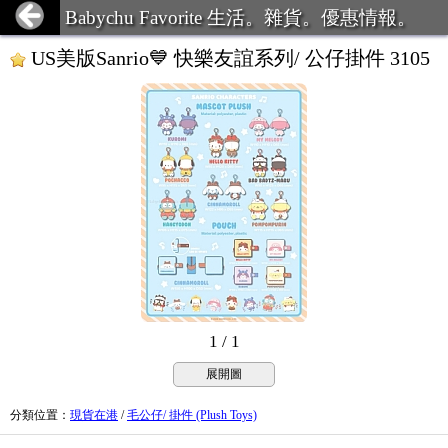
Babychu Favorite 生活。雜貨。優惠情報。
US美版Sanrio💙 快樂友誼系列/ 公仔掛件 3105
1 / 1
展開圖
分類位置
：
現貨在港
/
毛公仔/ 掛件 (Plush Toys)