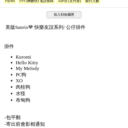
PayMe
FPS (轉數快) 電話號碼
AliPay (支付寶)
銀行入數
加入到收藏匣
美版Sanrio💙 快樂友誼系列/ 公仔掛件
掛件
Kuromi
Hello Kitty
My Melody
PC狗
XO
肉桂狗
水怪
布甸狗
-包平郵
-寄出前會影相通知