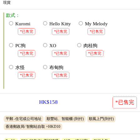
現貨
款式：
Kuromi
Hello Kitty
My Melody
*已售完
*已售完
*已售完
PC狗
XO
肉桂狗
*已售完
*已售完
*已售完
水怪
布甸狗
*已售完
*已售完
HK$158
*已售完
平郵 -住宅或公司地址
順豐站、智能櫃 (到付)
順風上門(到付)
香港郵政局/ 智郵站自取 +HKD10