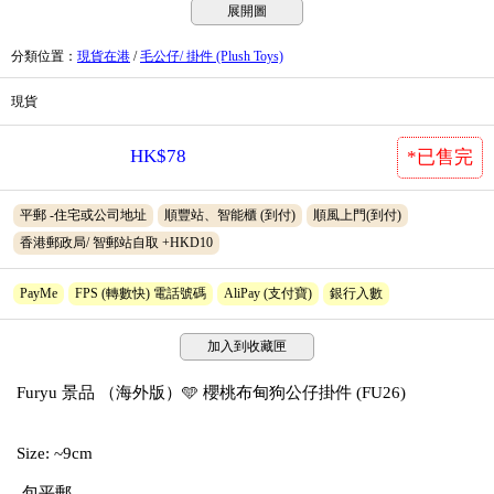
展開圖
分類位置
：
現貨在港
/
毛公仔/ 掛件 (Plush Toys)
現貨
HK$78
*已售完
平郵 -住宅或公司地址
順豐站、智能櫃 (到付)
順風上門(到付)
香港郵政局/ 智郵站自取 +HKD10
PayMe
FPS (轉數快) 電話號碼
AliPay (支付寶)
銀行入數
加入到收藏匣
Furyu 景品 （海外版）🩵 櫻桃布甸狗公仔掛件 (FU26)
Size: ~9cm
-包平郵