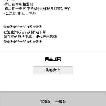
-寄出前會影相通知
-逢星期一至五 下約5時去郵局及順豐站寄件
- 公眾假期/ 紅日除外
🩵❄️🌟❄️🩵🌟🩵❄️🌟❄️🩵🌟
歡迎查詢或自行到網站下單
如在網站無法下單，即代表已售罄
🩵❄️🌟❄️🩵🌟🩵❄️🌟❄️🩵🌟
商品提問
我要留言
電腦版
|
手機版