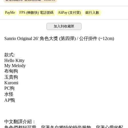
PayMe
FPS (轉數快) 電話號碼
AliPay (支付寶)
銀行入數
加入到收藏匣
Sanrio Original 26' 角色大獎 (第四彈) / 公仔掛件 (~12cm)
款式:
Hello Kitty
My Melody
布甸狗
玉貴狗
Kuromi
PC狗
水怪
AP鴨
中文翻譯介紹：
角色們都好可愛，穿著各自獨特的時尚服飾，穿著心愛的配