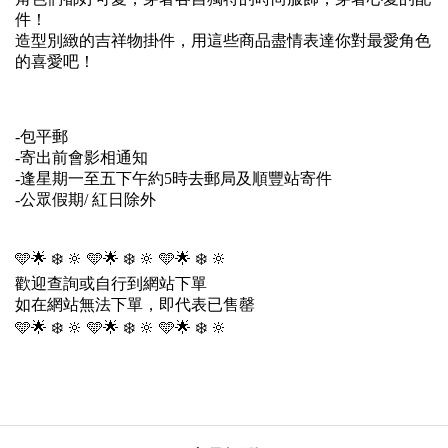
件！
造型別緻的吉祥物掛件，用這些商品盡情表達你對最愛角色
的喜愛吧！
-包平郵
-寄出前會影相通知
-逢星期一至五下午約5時去郵局及順豐站寄件
-公眾假期/ 紅日除外
🩵🌟 ❄️ 🔆 🩵🌟 ❄️ 🔆 🩵🌟 ❄️ 🔆
歡迎查詢或自行到網站下單
如在網站無法下單，即代表已售罄
🩵🌟 ❄️ 🔆 🩵🌟 ❄️ 🔆 🩵🌟 ❄️ 🔆