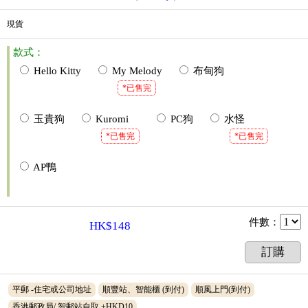
現貨
款式：
Hello Kitty
My Melody
布甸狗
*已售完
玉貴狗
Kuromi
PC狗
水怪
*已售完
*已售完
AP鴨
件數
：
HK$148
訂購
平郵 -住宅或公司地址
順豐站、智能櫃 (到付)
順風上門(到付)
香港郵政局/ 智郵站自取 +HKD10