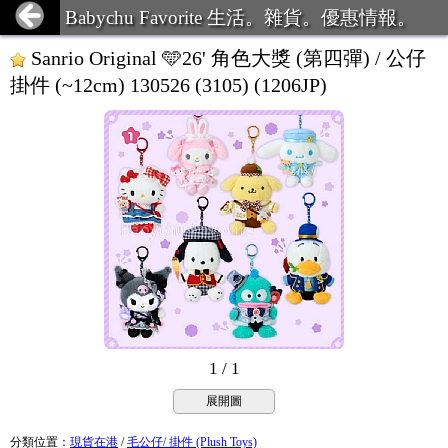
Babychu Favorite 生活。雜貨。優惠情報。
Sanrio Original 🩵26' 角色大獎 (第四彈) / 公仔
掛件 (~12cm) 130526 (3105) (1206JP)
1 / 1
展開圖
分類位置
：
現貨在港
/
毛公仔/ 掛件 (Plush Toys)