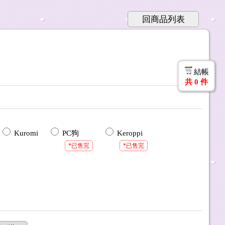
回商品列表
結帳
共
0
件
Kuromi
PC狗
Keroppi
*已售完
*已售完