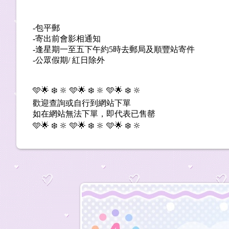
-包平郵
-寄出前會影相通知
-逢星期一至五下午約5時去郵局及順豐站寄件
-公眾假期/ 紅日除外
🩵🌟 ❄️ 🔆 🩵🌟 ❄️ 🔆 🩵🌟 ❄️ 🔆
歡迎查詢或自行到網站下單
如在網站無法下單，即代表已售罄
🩵🌟 ❄️ 🔆 🩵🌟 ❄️ 🔆 🩵🌟 ❄️ 🔆