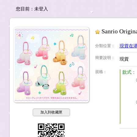
您目前：
未登入
Sanrio Or
分類位置
：
現貨在
簡要說明
：
現貨
規格
：
款式：
加入到收藏匣