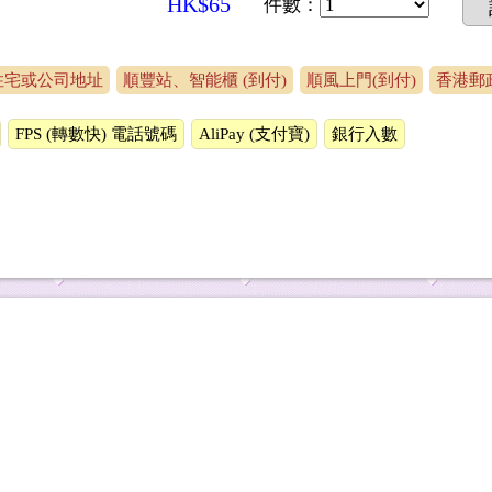
HK$65
件數
：
-住宅或公司地址
順豐站、智能櫃 (到付)
順風上門(到付)
香港郵政
FPS (轉數快) 電話號碼
AliPay (支付寶)
銀行入數