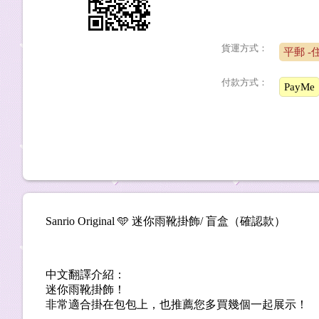
貨運方式：
平郵 
付款方式：
PayMe
Sanrio Original 🩵 迷你雨靴掛飾/ 盲盒（確認款）
中文翻譯介紹：
迷你雨靴掛飾！
非常適合掛在包包上，也推薦您多買幾個一起展示！