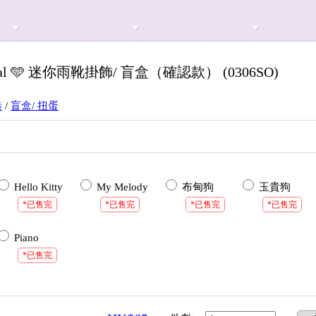
iginal 🩵 迷你雨靴掛飾/ 盲盒（確認款） (0306SO)
港
/
盲盒/ 扭蛋
Hello Kitty
My Melody
布甸狗
玉貴狗
*已售完
*已售完
*已售完
*已售完
Piano
*已售完