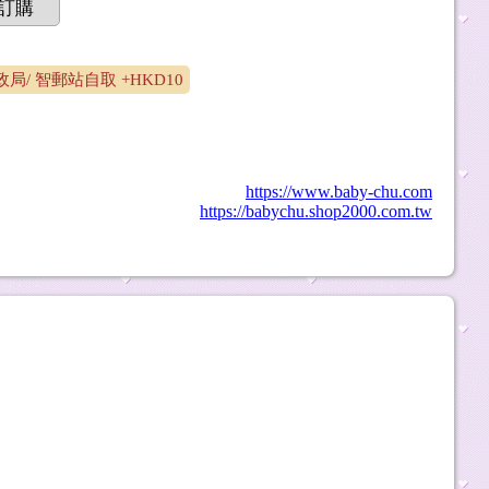
訂購
局/ 智郵站自取 +HKD10
https://www.baby-chu.com
https://babychu.shop2000.com.tw