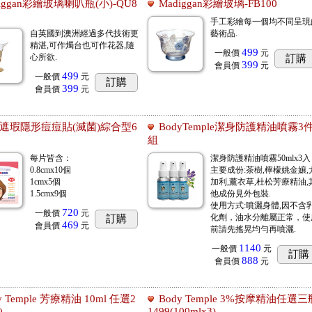
diggan彩繪玻璃喇叭瓶(小)-QU8
Madiggan彩繪玻璃-FB100
手工彩繪每一個均不同呈現
自英國到澳洲經過多代技術更
藝術品.
精湛,可作燭台也可作花器,隨
499
一般價
元
心所欲.
訂購
399
會員價
元
499
一般價
元
訂購
399
會員價
元
遮瑕隱形痘痘貼(滅菌)綜合型6
BodyTemple潔身防護精油噴霧3
組
每片皆含：
潔身防護精油噴霧50mlx3入
0.8cmx10個
主要成份:茶樹,檸檬姚金孃,
1cmx5個
加利,薰衣草,杜松芳療精油,
1.5cmx9個
他成份見外包裝.
使用方式:噴灑身體,因不含
720
一般價
元
化劑，油水分離屬正常，使
訂購
469
會員價
元
前請先搖晃均勻再噴灑.
1140
一般價
元
訂購
888
會員價
元
y Temple 芳療精油 10ml 任選2
Body Temple 3%按摩精油任選三
1499(100mlx3)