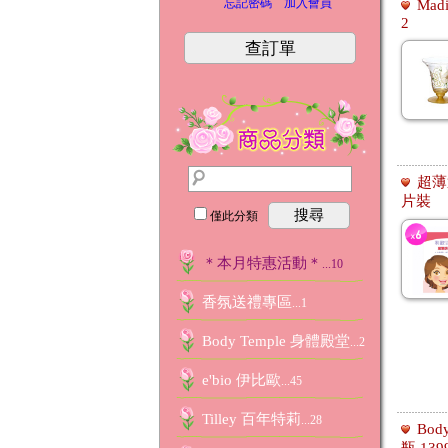
忘記密碼
加入會員
Ma
2
查訂單
超薄
片裝
搜尋
僅此分類
＊本月特惠活動＊
...10
香氛送禮專區
...1
Body Temple 身體殿堂
...245
e'bio 伊比歐
...45
Tilley 百年特莉
...28
Bod