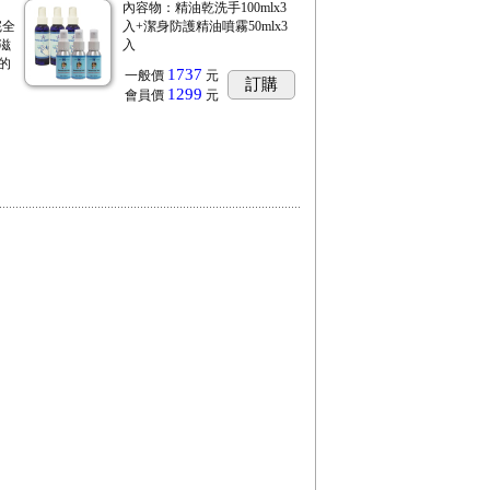
內容物：精油乾洗手100mlx3
完全
入+潔身防護精油噴霧50mlx3
滋
入
的
1737
一般價
元
訂購
1299
會員價
元