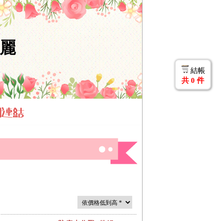
斯麗
結帳
共
0
件