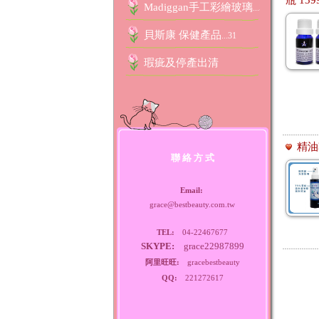
瓶 139
Madiggan手工彩繪玻璃
...51
貝斯康 保健產品
...31
瑕疵及停產出清
精油
聯 絡 方 式
Email:
grace@bestbeauty.com.tw
TEL:
04-22467677
SKYPE:
grace22987899
阿里旺旺:
gracebestbeauty
QQ:
221272617