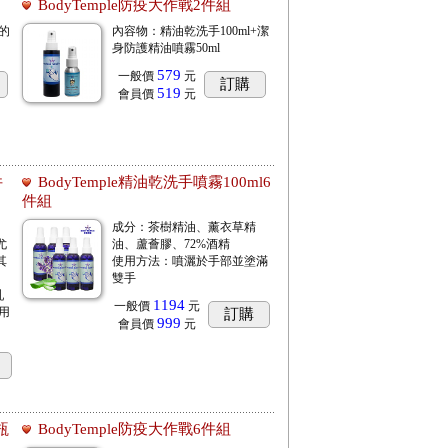
BodyTemple防疫大作戰2件組
的
內容物：精油乾洗手100ml+潔
身防護精油噴霧50ml
579
一般價
元
訂購
519
會員價
元
件
BodyTemple精油乾洗手噴霧100ml6
件組
成分：茶樹精油、薰衣草精
尤
油、蘆薈膠、72%酒精
其
使用方法：噴灑於手部並塗滿
雙手
乳
1194
一般價
元
用
訂購
999
會員價
元
瓶
BodyTemple防疫大作戰6件組