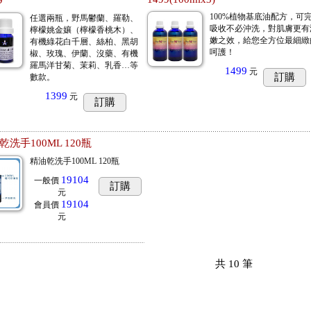
9
100%植物基底油配方，可
任選兩瓶，野馬鬱蘭、羅勒、
吸收不必沖洗，對肌膚更有
檸檬姚金孃（檸檬香桃木）、
嫩之效，給您全方位最細緻
有機綠花白千層、絲柏、黑胡
呵護！
椒、玫瑰、伊蘭、沒藥、有機
羅馬洋甘菊、茉莉、乳香…等
1499
元
訂購
數款。
1399
元
訂購
乾洗手100ML 120瓶
精油乾洗手100ML 120瓶
19104
一般價
訂購
元
19104
會員價
元
共
10
筆