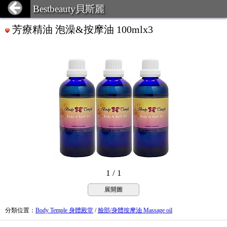
Bestbeauty貝斯麗
芳療精油 泡澡&按摩油 100mlx3
1 / 1
展開圖
分類位置
：
Body Temple 身體殿堂
/
臉部/身體按摩油 Massage oil