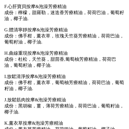
F.心肝寶貝按摩&泡澡芳療精油
成份：檸檬，甜羅勒，迷迭香芳療精油，荷荷巴油，葡萄籽
油，椰子油.
G.體清寧靜按摩&泡澡芳療精油
成份：佛手柑，薰衣草，玫瑰天竺葵芳療精油，荷荷巴油，
葡萄籽油，椰子油.
H.曲線重現按摩&泡澡芳療精油
成份：杜松，天竺葵，甜茴香,葡萄柚芳療精油，荷荷巴
油，葡萄籽油，椰子油.
I.放鬆清淨按摩&泡澡芳療精油
成份：佛手柑，薰衣草，葡萄柚芳療精油，荷荷巴油，葡萄
籽油，椰子油.
J.放鬆筋肉按摩&泡澡芳療精油
成份：黑胡椒，薑，薄荷芳療精油，荷荷巴油，葡萄籽油，
椰子油.
K.薰衣草按摩&泡澡芳療精油