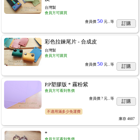
台灣製
會員方可購買
50
會員價
元...
等
訂購
彩色拉鍊尾片 - 合成皮
台灣製
會員方可購買
50
會員價
元...
等
訂購
P.P塑膠版 * 霧粉紫
會員方可看到售價
會員價
? 元...
等
訂購
不適用滿多少免運費
庫存
4607
*
會員方可看到售價