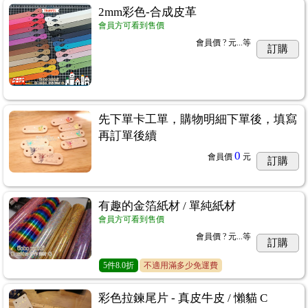
2mm彩色-合成皮革
會員方可看到售價
會員價
? 元...
等
訂購
先下單卡工單，購物明細下單後，填寫
再訂單後續
0
會員價
元
訂購
有趣的金箔紙材 / 單純紙材
會員方可看到售價
會員價
? 元...
等
訂購
5
件
8.0折
不適用滿多少免運費
彩色拉鍊尾片 - 真皮牛皮 / 懶貓 C