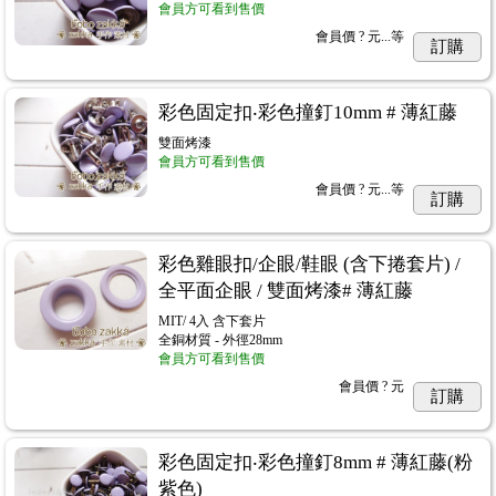
會員方可看到售價
會員價
? 元...
等
訂購
彩色固定扣‧彩色撞釘10mm # 薄紅藤
雙面烤漆
會員方可看到售價
會員價
? 元...
等
訂購
彩色雞眼扣/企眼/鞋眼 (含下捲套片) /
全平面企眼 / 雙面烤漆# 薄紅藤
MIT/ 4入 含下套片
全銅材質 - 外徑28mm
會員方可看到售價
會員價
? 元
訂購
彩色固定扣‧彩色撞釘8mm # 薄紅藤(粉
紫色)