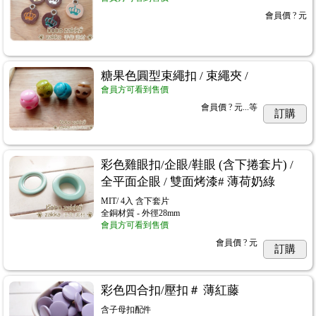
會員價
? 元
糖果色圓型束繩扣 / 束繩夾 /
會員方可看到售價
會員價
? 元...
等
訂購
彩色雞眼扣/企眼/鞋眼 (含下捲套片) /
全平面企眼 / 雙面烤漆# 薄荷奶綠
MIT/ 4入 含下套片
全銅材質 - 外徑28mm
會員方可看到售價
會員價
? 元
訂購
彩色四合扣/壓扣＃ 薄紅藤
含子母扣配件