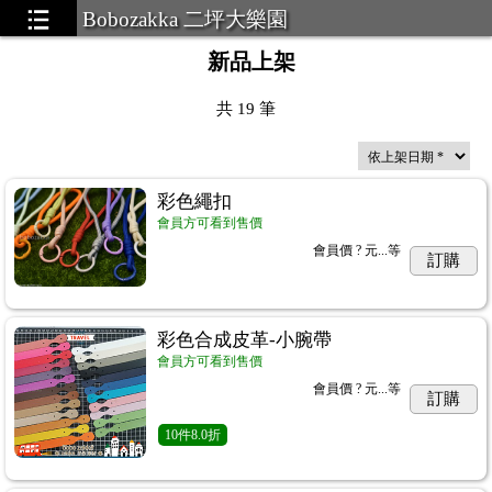
Bobozakka 二坪大樂園
新品上架
共
19
筆
彩色繩扣
會員方可看到售價
會員價
? 元...
等
訂購
彩色合成皮革-小腕帶
會員方可看到售價
會員價
? 元...
等
訂購
10
件
8.0折