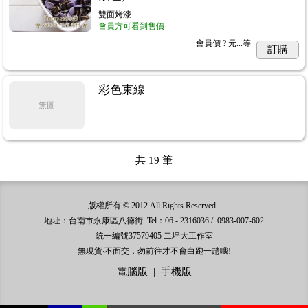
雙面烤漆
會員方可看到售價
會員價
? 元...
等
訂購
彩色束線
無圖
共
19
筆
版權所有 © 2012 All Rights Reserved
地址：台南市永康區八德街 Tel：06 - 2316036 / 0983-007-602
統一編號37579405 二坪大工作室
無現貨‧不面交，勿前往才不會白跑一趟哦!
電腦版
|
手機版