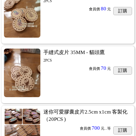
2PCS
80
會員價
元
訂購
手縫式皮片 35MM - 貓頭鷹
2PCS
70
會員價
元
訂購
迷你可愛膠囊皮片2.5cm x1cm 客製化
（20PCS )
700
會員價
元...
等
訂購