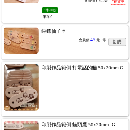
會員價
? 元...
等
*補貨中
5
件
9.0折
庫存
0
蝴蝶仙子 #
45
會員價
元...
等
訂購
印製作品範例 打電話的貓 50x20mm G
印製作品範例 貓頭鷹 50x20mm -G