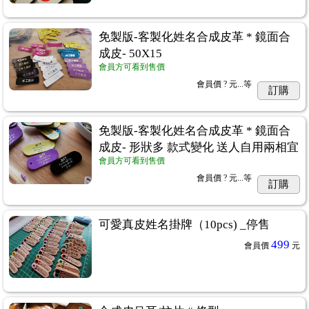
免製版-客製化姓名合成皮革 * 鏡面合
夾
...15
成皮- 50X15
會員方可看到售價
會員價
? 元...
等
訂購
免製版-客製化姓名合成皮革 * 鏡面合
成皮- 形狀多 款式變化 送人自用兩相宜
會員方可看到售價
章
...7
會員價
? 元...
等
訂購
可愛真皮姓名掛牌（10pcs) _停售
499
會員價
元