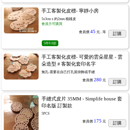
手工客製化皮標- 寧靜小房
5x3cm x 約2mm 植韖皮
會員方可購買
45
會員價
元...
等
訂購
5
件
9.0折
手工客製化皮標- 可愛的雲朵星星 - 雲
朵造型 # 客製化套印名字
無孔-需要在自己打孔當掛飾或手縫
280
會員價
元
訂購
手縫式皮片 35MM - Simplife house 套
印名版 訂製款
5PCS
175
會員價
元
訂購