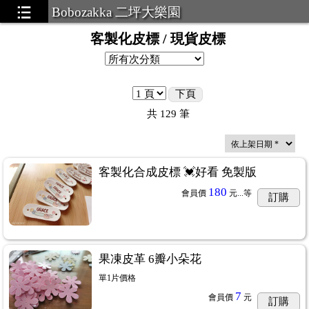
Bobozakka 二坪大樂園
客製化皮標 / 現貨皮標
下頁
共
129
筆
客製化合成皮標 💓好看 免製版
180
會員價
元...
等
訂購
果凍皮革 6瓣小朵花
單1片價格
7
會員價
元
訂購