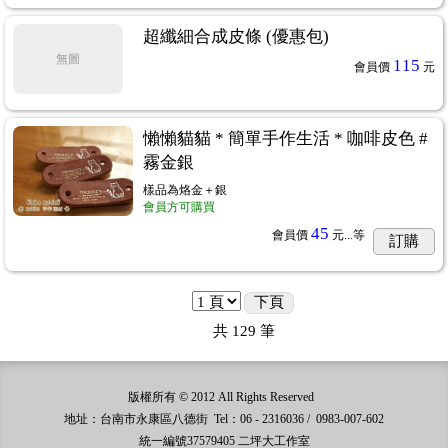
超纖細合成皮條 (優惠包)
無圖
115
會員價
元
懶懶貓貓 * 簡單手作生活 * 咖啡皮色 #
霧金銀
樣品為烙金＋銀
會員方可購買
45
會員價
元...
等
訂購
下頁
共
129
筆
版權所有 © 2012 All Rights Reserved
地址：台南市永康區八德街 Tel：06 - 2316036 / 0983-007-602
統一編號37579405 二坪大工作室