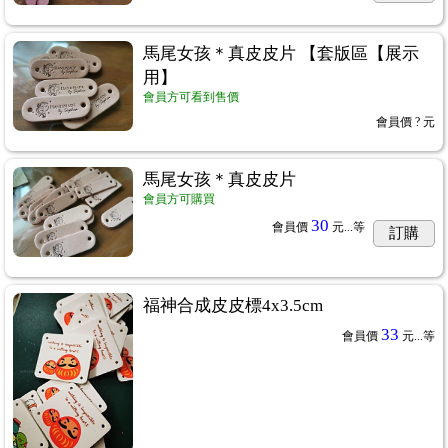
馬尾女孩＊真皮皮片 【套版區【展示
用】
會員方可看到售價
會員價
? 元
馬尾女孩＊真皮皮片
會員方可購買
30
會員價
元...
等
訂購
福神合成皮皮標4x3.5cm
33
會員價
元...
等