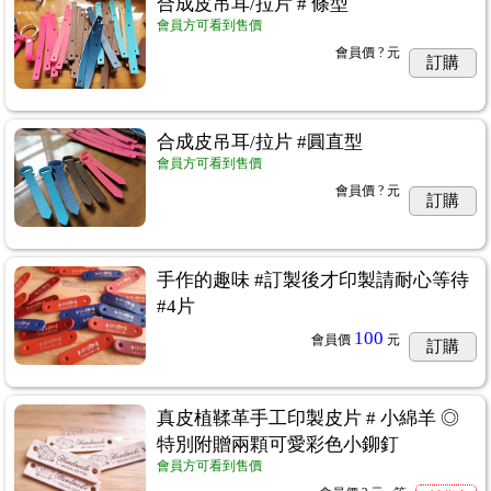
合成皮吊耳/拉片 # 條型
會員方可看到售價
會員價
? 元
訂購
合成皮吊耳/拉片 #圓直型
會員方可看到售價
會員價
? 元
訂購
手作的趣味 #訂製後才印製請耐心等待
#4片
100
會員價
元
訂購
真皮植鞣革手工印製皮片 # 小綿羊 ◎
特別附贈兩顆可愛彩色小鉚釘
會員方可看到售價