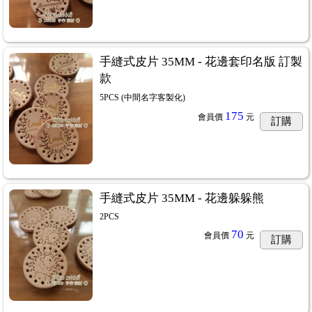
手縫式皮片 35MM - 花邊套印名版 訂製
款
5PCS (中間名字客製化)
175
會員價
元
訂購
手縫式皮片 35MM - 花邊躲躲熊
2PCS
70
會員價
元
訂購