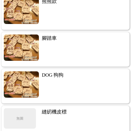
熊熊款
腳踏車
DOG 狗狗
縫紉機皮標
無圖