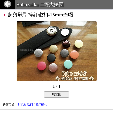
Bobozakka 二坪大樂園
超薄碟型撞釘磁扣-15mm蓋帽
1 / 1
展開圖
分類位置
：
彩色扣系列
/
撞釘磁扣