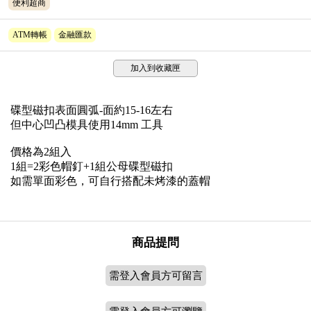
便利超商
ATM轉帳
金融匯款
加入到收藏匣
碟型磁扣表面圓弧-面約15-16左右
但中心凹凸模具使用14mm 工具
價格為2組入
1組=2彩色帽釘+1組公母碟型磁扣
如需單面彩色，可自行搭配未烤漆的蓋帽
商品提問
需登入會員方可留言