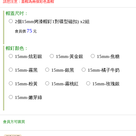
請您注意：蓋帽為兩個彩色蓋帽
帽蓋尺吋：
2個15mm烤漆帽釘1對碟型磁扣) x2組
75
會員價
元
帽釘顏色：
15mm-炫彩銀
15mm-黃金銀
15mm-焦糖
15mm-霧黑
15mm-銀黑
15mm-橘子牛奶
15mm-粉黃
15mm-霧桃紅
15mm-玫瑰銀
15mm-嫩芽綠
會員方可購買