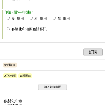
印油 (贈5ml印油)：
藍_紙用
紅_紙用
黑_紙用
客製化印油顏色請私訊
訂購
便利超商
ATM轉帳
金融匯款
加入到收藏匣
客製化印章