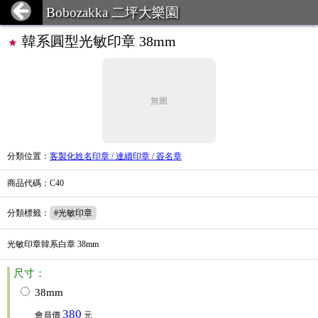
Bobozakka 二坪大樂園
韓系圓型光敏印章 38mm
無圖
分類位置
：
客製化姓名印章 / 連續印章 / 簽名章
商品代碼
：C40
分類標籤
：
#光敏印章
光敏印章韓系白章 38mm
尺寸：
38mm
380
會員價
元