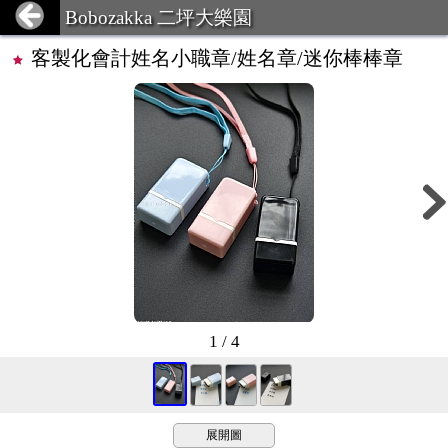
Bobozakka 二坪大樂園
客製化會計姓名小職章/姓名章/迷你棒棒章
1 / 4
展開圖