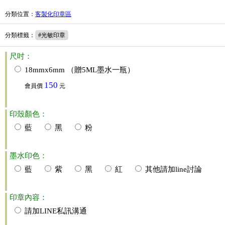
分類位置
：
客製化印章區
分類標籤
：
#光敏印章
尺吋：
18mmx6mm （贈5ML墨水一瓶）
150
會員價
元
印殼顏色：
藍
黑
粉
墨水印色：
藍
紫
黑
紅
其他請加line討論
印章內容：
請加LINE私訊溝通