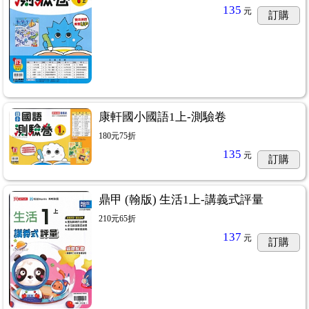
135
元
訂購
康軒國小國語1上-測驗卷
180元75折
135
元
訂購
鼎甲 (翰版) 生活1上-講義式評量
210元65折
137
元
訂購