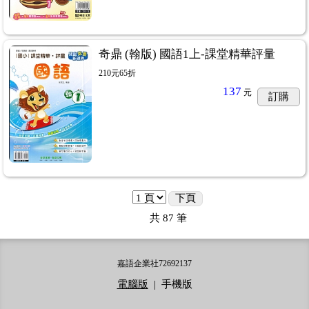
奇鼎 (翰版) 國語1上-課堂精華評量
210元65折
137
元
訂購
下頁
共
87
筆
嘉語企業社72692137
電腦版
|
手機版