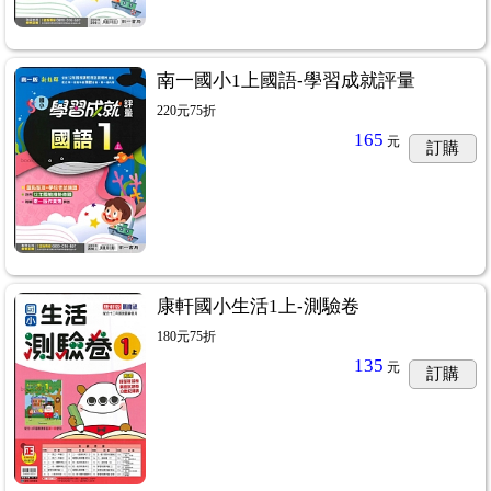
南一國小1上國語-學習成就評量
220元75折
165
元
訂購
級先修
...24
康軒國小生活1上-測驗卷
180元75折
135
元
訂購