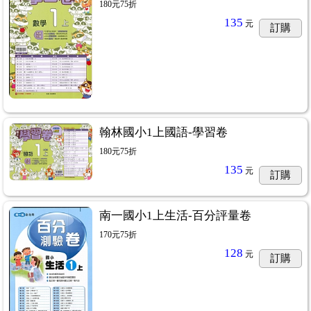
180元75折
135
元
訂購
翰林國小1上國語-學習卷
180元75折
135
元
訂購
南一國小1上生活-百分評量卷
170元75折
128
元
訂購