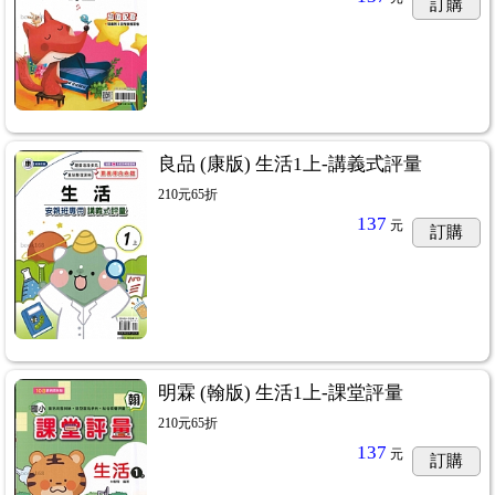
訂購
良品 (康版) 生活1上-講義式評量
210元65折
137
元
訂購
明霖 (翰版) 生活1上-課堂評量
210元65折
137
元
訂購