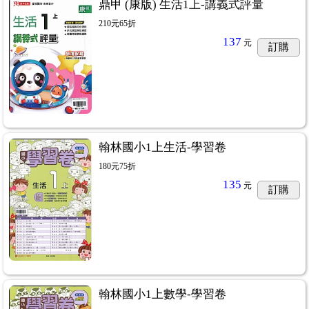
鼎甲 (康版) 生活1上-講義式評量
210元65折
137
元
訂購
翰林國小1上生活-學習卷
180元75折
135
元
訂購
翰林國小1上數學-學習卷