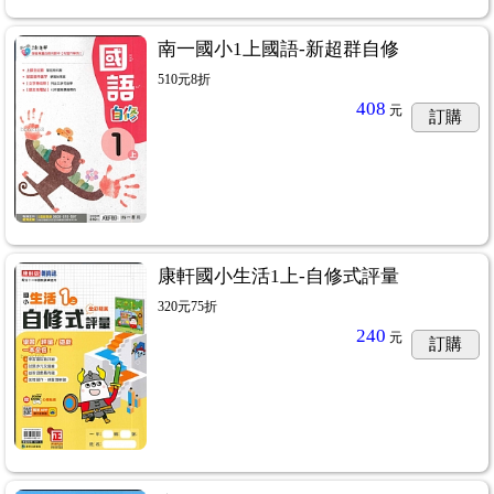
南一國小1上國語-新超群自修
510元8折
408
元
訂購
康軒國小生活1上-自修式評量
320元75折
240
元
訂購