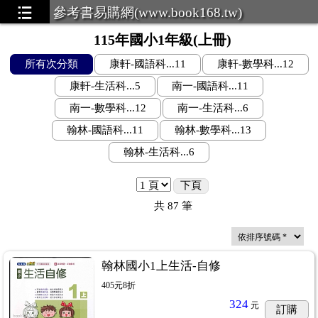
參考書易購網(www.book168.tw)
115年國小1年級(上冊)
所有次分類
康軒-國語科...11
康軒-數學科...12
康軒-生活科...5
南一-國語科...11
南一-數學科...12
南一-生活科...6
翰林-國語科...11
翰林-數學科...13
翰林-生活科...6
下頁
共
87
筆
翰林國小1上生活-自修
405元8折
324
元
訂購