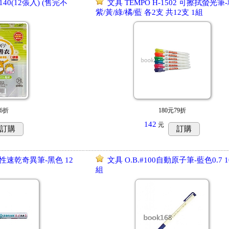
40(12張入) (售完不
文具 TEMPO H-1502 可擦拭螢光筆-
紫/黃/綠/橘/藍 各2支 共12支 1組
6折
180元79折
142
元
訂購
訂購
油性速乾奇異筆-黑色 12
文具 O.B.#100自動原子筆-藍色0.7 1
組