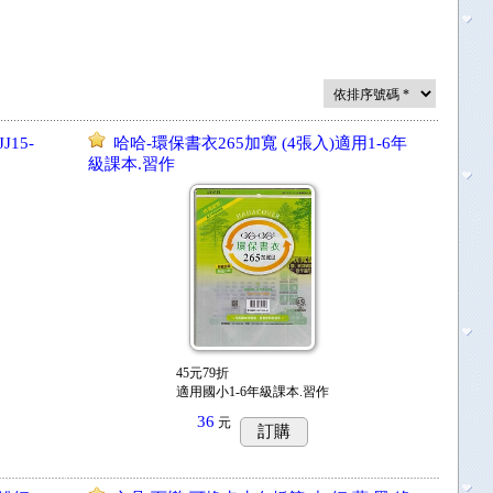
J15-
哈哈-環保書衣265加寬 (4張入)適用1-6年
級課本.習作
45元79折
適用國小1-6年級課本.習作
36
元
訂購