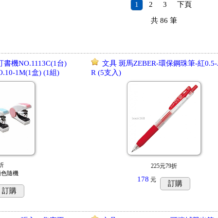
1
2
3
下頁
共
86
筆
書機NO.1113C(1台)
文具 斑馬ZEBER-環保鋼珠筆-紅0.5-J
0-1M(1盒) (1組)
R (5支入)
折
225元79折
顏色隨機
178
元
訂購
訂購