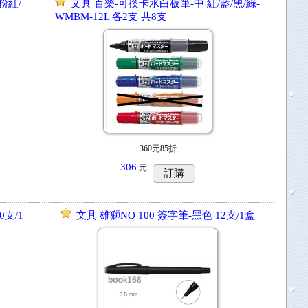
粉紅/
文具 百樂-可換卡水白板筆-中 紅/藍/黑/綠-
WMBM-12L 各2支 共8支
360元85折
306
元
訂購
0支/1
文具 雄獅NO 100 簽字筆-黑色 12支/1盒