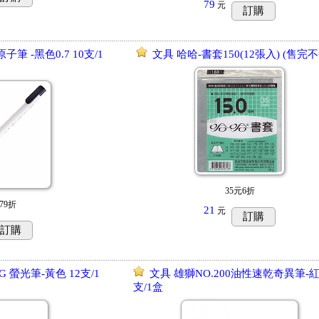
79
元
訂購
原子筆 -黑色0.7 10支/1
文具 哈哈-書套150(12張入) (售完
35元6折
79折
21
元
訂購
訂購
-G 螢光筆-黃色 12支/1
文具 雄獅NO.200油性速乾奇異筆-紅
支/1盒