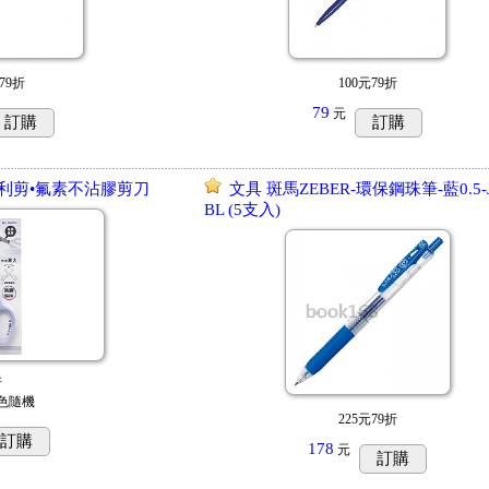
79折
100元79折
79
元
訂購
訂購
5C滑利剪•氟素不沾膠剪刀
文具 斑馬ZEBER-環保鋼珠筆-藍0.5-J
BL (5支入)
折
色隨機
225元79折
訂購
178
元
訂購