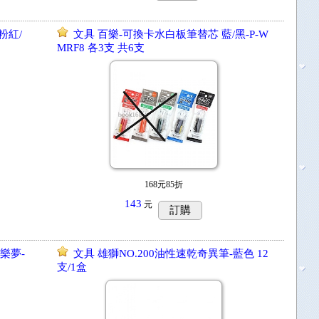
粉紅/
文具 百樂-可換卡水白板筆替芯 藍/黑-P-W
MRF8 各3支 共6支
168元85折
143
元
訂購
樂夢-
文具 雄獅NO.200油性速乾奇異筆-藍色 12
支/1盒