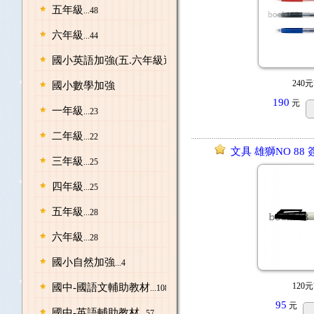
五年級
...48
六年級
...44
國小英語加強(五.六年級適用)
...1
240元
國小數學加強
190
元
一年級
...23
二年級
...22
文具 雄獅NO 88 
三年級
...25
四年級
...25
五年級
...28
六年級
...28
國小自然加強
...4
120元
國中-國語文輔助教材
...108
95
元
國中-英語輔助教材
...57