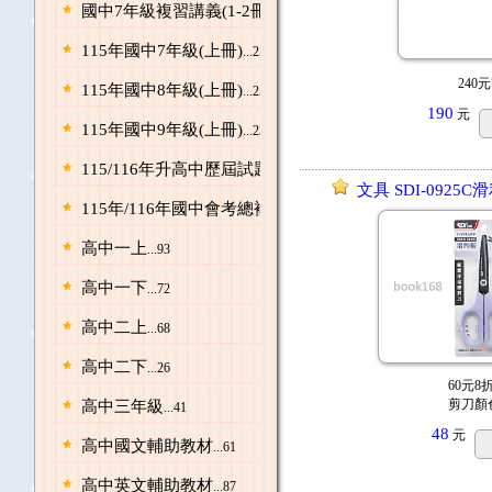
國中7年級複習講義(1-2冊)/升8年級先修
...24
115年國中7年級(上冊)
...250
240元
115年國中8年級(上冊)
...253
190
元
115年國中9年級(上冊)
...235
115/116年升高中歷屆試題
...58
文具 SDI-092
115年/116年國中會考總複習
...202
高中一上
...93
高中一下
...72
高中二上
...68
高中二下
...26
60元8
剪刀顏
高中三年級
...41
48
元
高中國文輔助教材
...61
高中英文輔助教材
...87