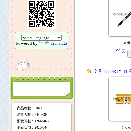
Powered by
Translate
240元
190
元
文具 LIBERTY 8
商品總數
：3868
瀏覽人數
：
2445330
瀏覽頁數
：
12643463
更新日期
：2026/8/8
140元