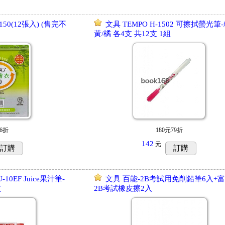
50(12張入) (售完不
文具 TEMPO H-1502 可擦拭螢光筆-
黃/橘 各4支 共12支 1組
6折
180元79折
142
元
訂購
訂購
-10EF Juice果汁筆-
文具 百能-2B考試用免削鉛筆6入+富
支
2B考試橡皮擦2入