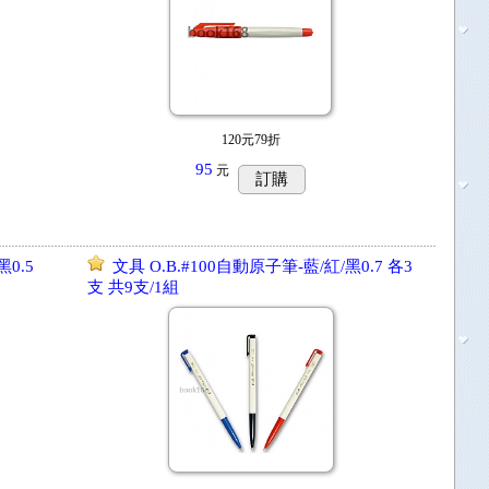
120元79折
95
元
訂購
0.5
文具 O.B.#100自動原子筆-藍/紅/黑0.7 各3
支 共9支/1組