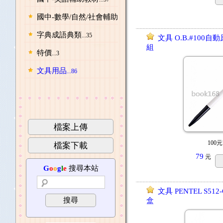
國中-數學/自然/社會輔助教材
...97
字典成語典類
...35
文具 O.B.#100自動
組
特價
...3
文具用品
...86
檔案上傳
100元
檔案下載
79
元
G
o
o
g
l
e
搜尋本站
文具 PENTEL S512
搜尋
盒