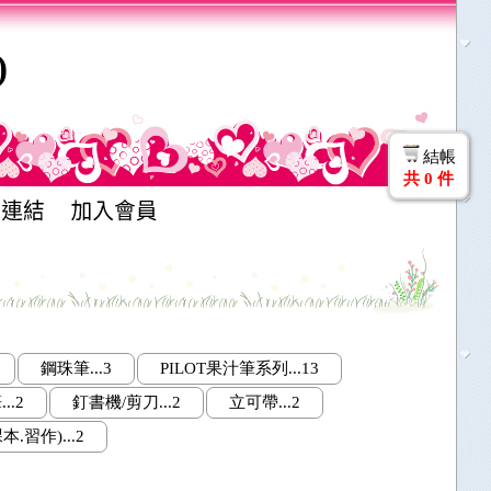
)
結帳
共
0
件
鋼珠筆...3
PILOT果汁筆系列...13
..2
釘書機/剪刀...2
立可帶...2
.習作)...2