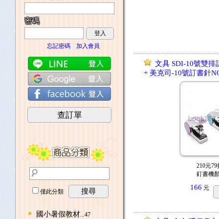
密碼
登入
忘記密碼
加入會員
文具 SDI-10號雙排訂
+ 美克司-10號訂書針NO.1
查訂單
210元79
釘書機
166
元
搜尋
僅此分類
國小暑假教材
...47