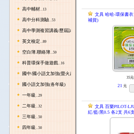
高中輔材
...13
文具 哈哈-環保書衣1
高中分科測驗
補貨)
...53
高中學測複習講義/歷屆試題
...219
英文檢定
...89
空白簿.聯絡簿
...59
科普環保手做遊戲
...16
國中/國小語文加強(螢火蟲出版)
...76
35元
國小語文加強(各年級)
21
元
一年級
...29
二年級
...32
文具 百樂PILOT-LJU
紅/藍/黑0.5 各2支 共6
三年級
...50
四年級
...50