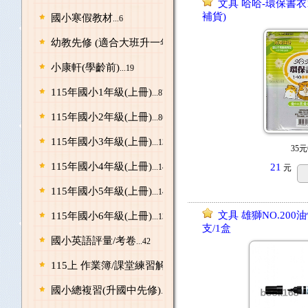
文具 哈哈-環保書衣1
補貨)
國小寒假教材
...6
幼教先修 (適合大班升一年級)
...58
小康軒(學齡前)
...19
115年國小1年級(上冊)
...87
115年國小2年級(上冊)
...86
115年國小3年級(上冊)
...137
35元
115年國小4年級(上冊)
21
...143
元
115年國小5年級(上冊)
...143
文具 雄獅NO.200
115年國小6年級(上冊)
...139
支/1盒
國小英語評量/考卷
...42
115上 作業簿/課堂練習解答本
...128
國小總複習(升國中先修)
...43