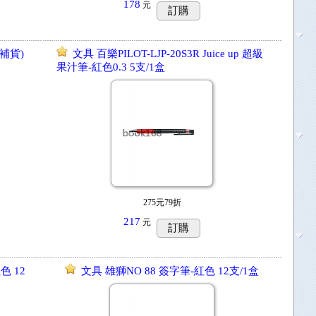
178
元
訂購
不補貨)
文具 百樂PILOT-LJP-20S3R Juice up 超級
果汁筆-紅色0.3 5支/1盒
275元79折
217
元
訂購
色 12
文具 雄獅NO 88 簽字筆-紅色 12支/1盒