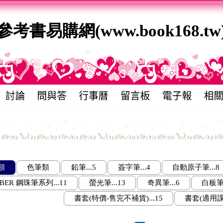
參考書易購網(www.book168.tw
類
色筆類
鉛筆...5
簽字筆...4
自動原子筆...8
BER 鋼珠筆系列...11
螢光筆...13
奇異筆...6
白板筆.
書套(特價-售完不補貨)...15
書套(適用課本