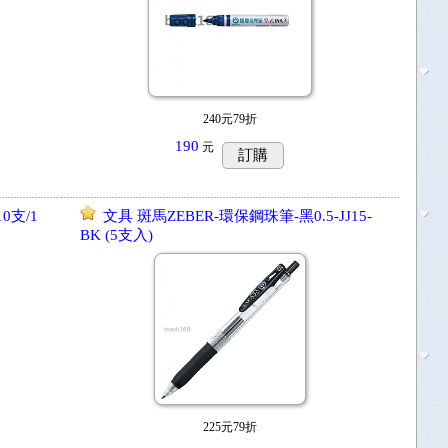
240元79折
190
元
訂購
0支/1
文具 斑馬ZEBER-環保鋼珠筆-黑0.5-JJ15-
BK (5支入)
225元79折