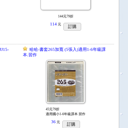
144元79折
114
元
訂購
J15-
哈哈-書套265加寬 (5張入)適用1-6年級課
本.習作
45元79折
適用國小1-6年級課本.習作
36
元
訂購