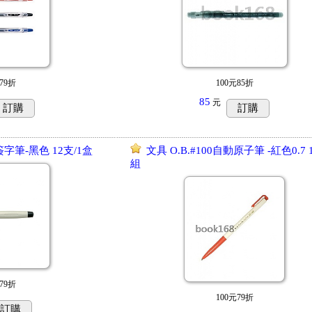
79折
100元85折
85
元
訂購
訂購
簽字筆-黑色 12支/1盒
文具 O.B.#100自動原子筆 -紅色0.7 1
組
79折
100元79折
訂購