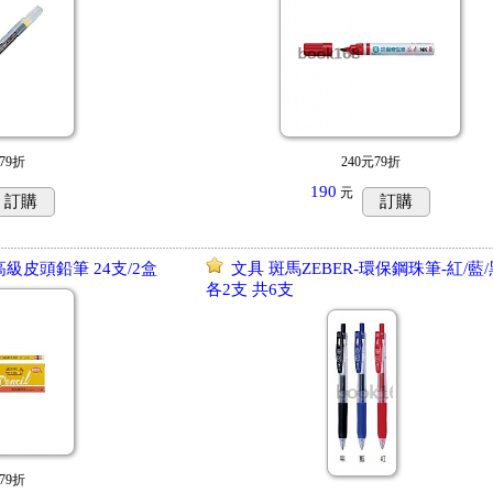
79折
240元79折
190
元
訂購
訂購
8 高級皮頭鉛筆 24支/2盒
文具 斑馬ZEBER-環保鋼珠筆-紅/藍/黑
各2支 共6支
79折