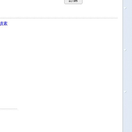
訂購
讀素