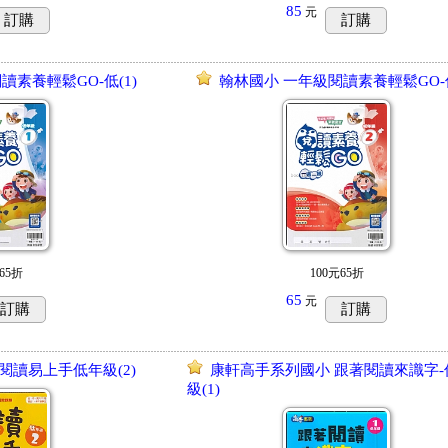
85
元
訂購
訂購
讀素養輕鬆GO-低(1)
翰林國小 一年級閱讀素養輕鬆GO-低
65折
100元65折
65
元
訂購
訂購
閱讀易上手低年級(2)
康軒高手系列國小 跟著閱讀來識字-
級(1)