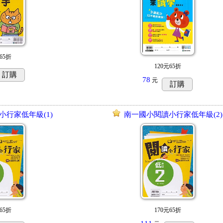
65折
120元65折
訂購
78
元
訂購
小行家低年級(1)
南一國小閱讀小行家低年級(2)
65折
170元65折