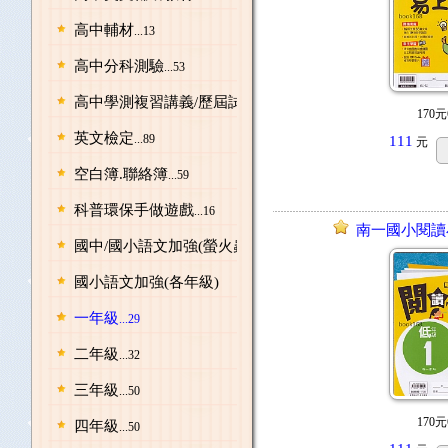
高中輔材
...13
高中分科測驗
...53
高中學測複習講義/歷屆試題
...219
170元
英文檢定
...89
111
元
空白簿.聯絡簿
...59
科普環保手做遊戲
...16
南一國小閱讀
國中/國小語文加強(螢火蟲出版)
...76
國小語文加強(各年級)
一年級
...29
二年級
...32
三年級
...50
170元
四年級
...50