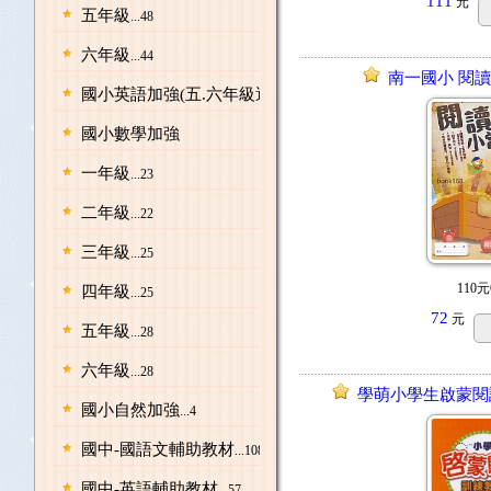
111
元
五年級
...48
六年級
...44
南一國小 閱讀
國小英語加強(五.六年級適用)
...1
國小數學加強
一年級
...23
二年級
...22
三年級
...25
110元
四年級
...25
72
元
五年級
...28
六年級
...28
學萌小學生啟蒙閱
國小自然加強
...4
國中-國語文輔助教材
...108
國中-英語輔助教材
...57