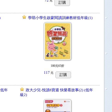
72
元
訂購
)
學萌小學生啟蒙閱讀訓練教材低年級(1)
180元65折
117
元
訂購
(低年
政大少兒-悅讀8寶週 快樂看故事(2) (低年
級2)