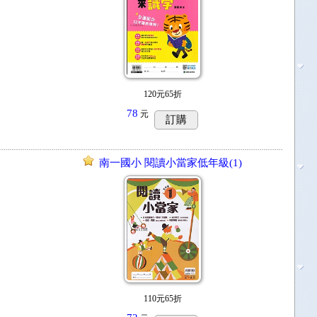
120元65折
78
元
訂購
南一國小 閱讀小當家低年級(1)
110元65折