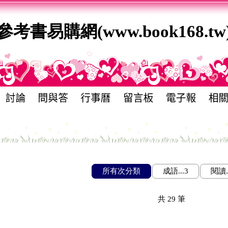
參考書易購網(www.book168.tw
所有次分類
成語...3
閱讀..
共
29
筆