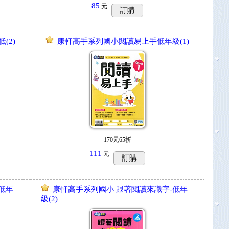
85
元
訂購
(2)
康軒高手系列國小閱讀易上手低年級(1)
170元65折
111
元
訂購
低年
康軒高手系列國小 跟著閱讀來識字-低年
級(2)