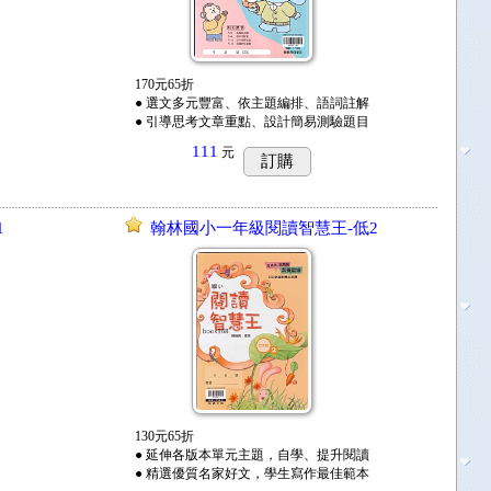
170元65折
● 選文多元豐富、依主題編排、語詞註解
● 引導思考文章重點、設計簡易測驗題目
111
元
訂購
1
翰林國小一年級閱讀智慧王-低2
130元65折
● 延伸各版本單元主題，自學、提升閱讀
● 精選優質名家好文，學生寫作最佳範本