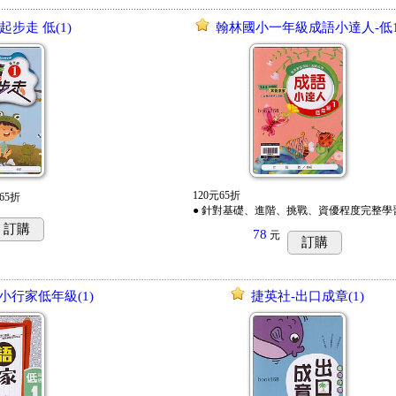
起步走 低(1)
翰林國小一年級成語小達人-低
120元65折
65折
● 針對基礎、進階、挑戰、資優程度完整學
訂購
78
元
訂購
小行家低年級(1)
捷英社-出口成章(1)