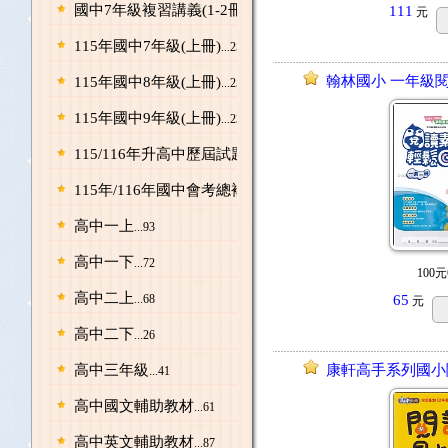
國中7年級複習講義(1-2冊)/升8年級先修
111
...24
元
115年國中7年級(上冊)
...250
翰林國小 一年級閱
115年國中8年級(上冊)
...253
115年國中9年級(上冊)
...234
115/116年升高中歷屆試題
...58
115年/116年國中會考總複習
...202
高中一上
...93
高中一下
...72
100元
高中二上
...68
65
元
高中二下
...26
高中三年級
康軒高手系列國小
...41
高中國文輔助教材
...61
高中英文輔助教材
...87