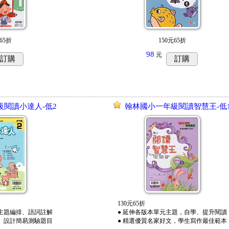
65折
150元65折
98
元
訂購
訂購
級閱讀小達人-低2
翰林國小一年級閱讀智慧王-低
130元65折
依主題編排、語詞註解
● 延伸各版本單元主題，自學、提升閱讀
點、設計簡易測驗題目
● 精選優質名家好文，學生寫作最佳範本