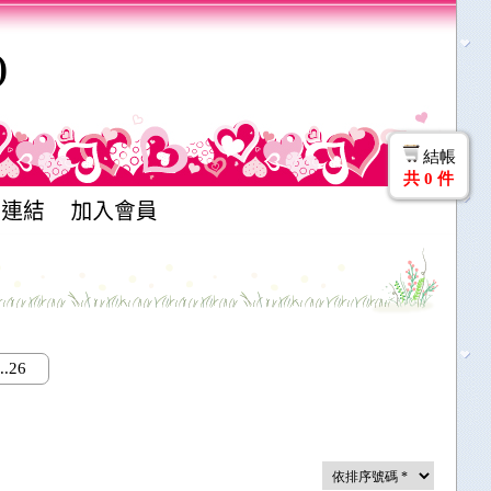
)
結帳
共
0
件
.26