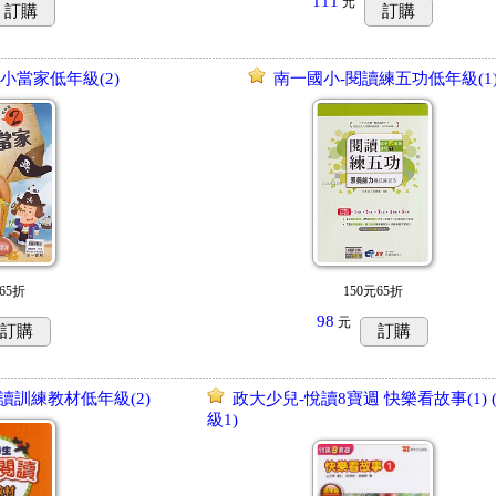
111
元
訂購
訂購
小當家低年級(2)
南一國小-閱讀練五功低年級(1
65折
150元65折
98
元
訂購
訂購
讀訓練教材低年級(2)
政大少兒-悅讀8寶週 快樂看故事(1) 
級1)