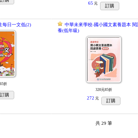
訂購
65
元
訂購
生每日一文低(2)
中華未來學校-國小國文素養題本 閱
養(低年級)
65折
320元85折
訂購
272
元
訂購
共
29
筆