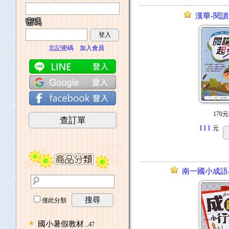
漢華-閱讀
密碼
登入
忘記密碼
加入會員
170元
查訂單
111
元
南一國小成語
搜尋
僅此分類
國小暑假教材
...47