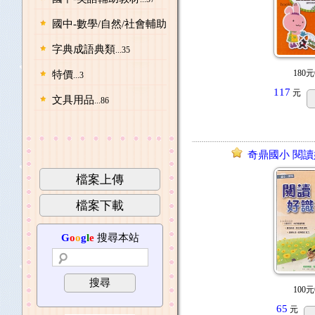
國中-數學/自然/社會輔助教材
...97
字典成語典類
...35
180元
特價
...3
117
元
文具用品
...86
奇鼎國小 閱讀
檔案上傳
檔案下載
G
o
o
g
l
e
搜尋本站
搜尋
100元
65
元