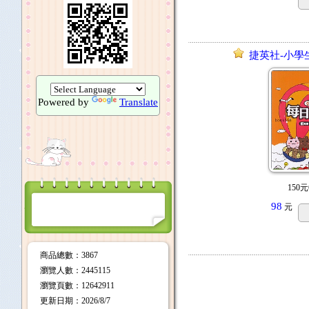
捷英社-小學
Powered by
Translate
150元
98
元
商品總數
：3867
瀏覽人數
：
2445115
瀏覽頁數
：
12642911
更新日期
：2026/8/7