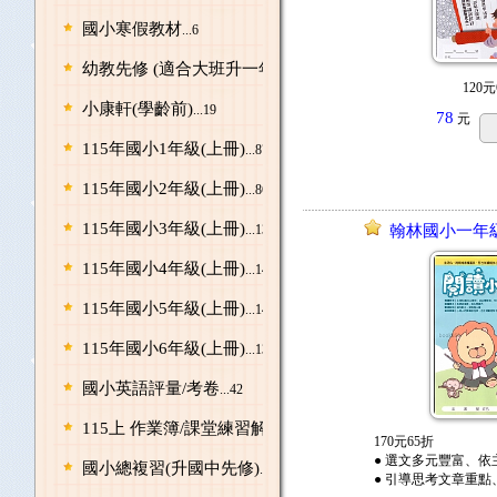
國小寒假教材
...6
幼教先修 (適合大班升一年級)
...58
120元
小康軒(學齡前)
...19
78
元
115年國小1年級(上冊)
...87
115年國小2年級(上冊)
...86
115年國小3年級(上冊)
...137
翰林國小一年
115年國小4年級(上冊)
...143
115年國小5年級(上冊)
...143
115年國小6年級(上冊)
...139
國小英語評量/考卷
...42
115上 作業簿/課堂練習解答本
...128
170元65折
● 選文多元豐富、
國小總複習(升國中先修)
...43
● 引導思考文章重