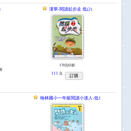
1
漢華-閱讀起步走 低(2)
170元65折
習
111
元
訂購
翰林國小一年級閱讀小達人-低1