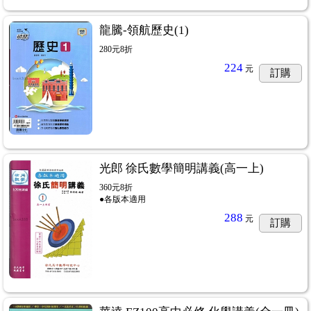
龍騰-領航歷史(1)
280元8折
224
元
訂購
光郎 徐氏數學簡明講義(高一上)
360元8折
●各版本適用
288
元
訂購