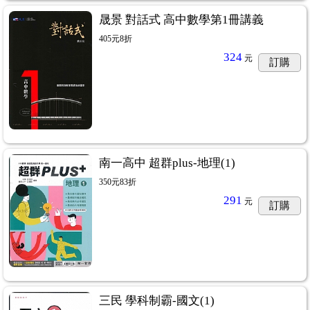
晟景 對話式 高中數學第1冊講義
405元8折
324
元
訂購
南一高中 超群plus-地理(1)
350元83折
291
元
訂購
三民 學科制霸-國文(1)