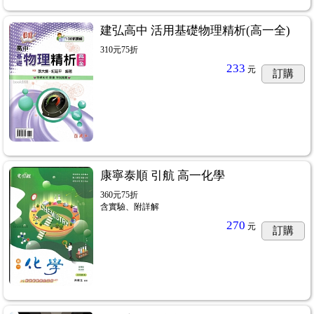
建弘高中 活用基礎物理精析(高一全)
310元75折
233
元
訂購
康寧泰順 引航 高一化學
360元75折
含實驗、附詳解
270
元
訂購