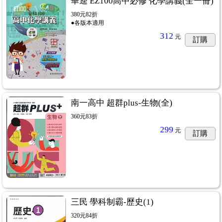
華逵 EZ100高中必修 化學講義(全一冊)
380元82折
●各版本適用
312
元
訂購
南一高中 超群plus-生物(全)
360元83折
299
元
訂購
三民 學科制霸-歷史(1)
320元84折