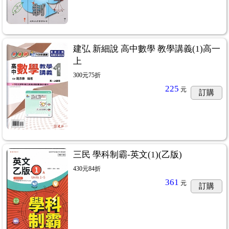
建弘 新細說 高中數學 教學講義(1)高一
上
300元75折
225
元
訂購
三民 學科制霸-英文(1)(乙版)
430元84折
361
元
訂購