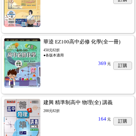
華逵 EZ100高中必修 化學(全一冊)
450元82折
●各版本適用
369
元
訂購
建興 精準制高中 物理(全) 講義
200元82折
164
元
訂購