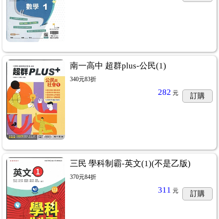
南一高中 超群plus-公民(1)
340元83折
282
元
訂購
三民 學科制霸-英文(1)(不是乙版)
370元84折
311
元
訂購