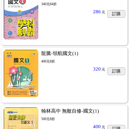
340元84折
286
元
訂購
龍騰-領航國文(1)
400元8折
320
元
訂購
翰林高中 無敵自修-國文(1)
500元8折
400
元
訂購