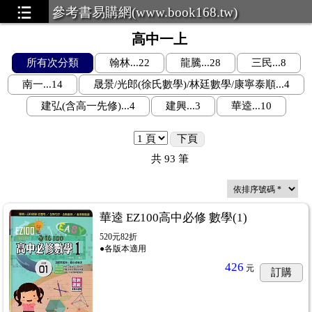
參考書易購網(www.book168.tw)
高中一上
所有次分類
翰林...22
龍騰...28
三民...8
南一...14
晟景/光郎(徐氏數學)/林廷數學/康寧泰順...4
建弘(含高一先修)...4
建興...3
華逵...10
下頁
共
93
筆
華逵 EZ100高中必修 數學(1)
520元82折
●各版本適用
426
元
訂購