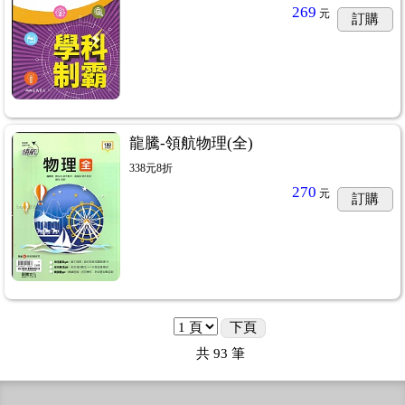
269
元
訂購
龍騰-領航物理(全)
338元8折
270
元
訂購
下頁
共
93
筆