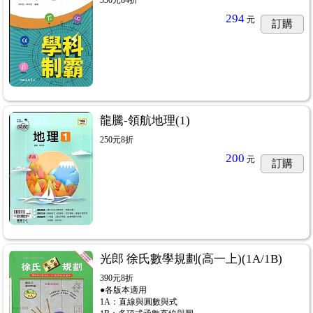
294
元
訂購
龍騰-領航地理(1)
250元8折
200
元
訂購
光郎 徐氏數學規劃(高一上)(1A/1B)
390元8折
●各版本適用
1A：直線與圓數與式