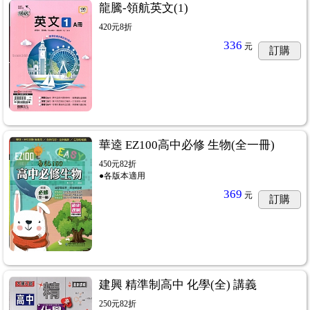
龍騰-領航英文(1)
420元8折
336
元
訂購
級先修
...24
華逵 EZ100高中必修 生物(全一冊)
450元82折
●各版本適用
369
元
訂購
建興 精準制高中 化學(全) 講義
250元82折