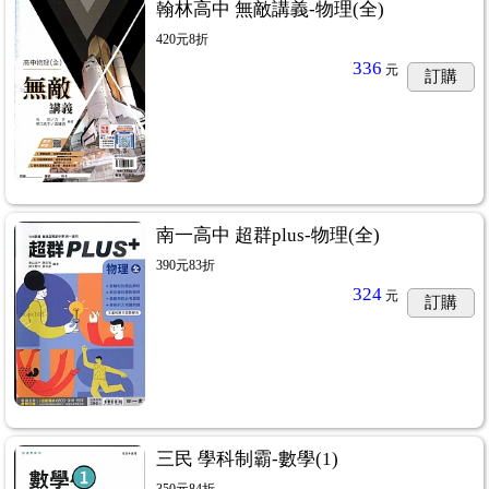
翰林高中 無敵講義-物理(全)
420元8折
336
元
訂購
南一高中 超群plus-物理(全)
390元83折
324
元
訂購
三民 學科制霸-數學(1)
350元84折