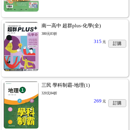
南一高中 超群plus-化學(全)
380元83折
315
元
訂購
三民 學科制霸-地理(1)
320元84折
269
元
訂購