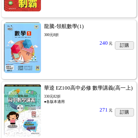
龍騰-領航數學(1)
300元8折
240
元
訂購
華逵 EZ100高中必修 數學講義(高一上)
330元82折
●各版本適用
271
元
訂購