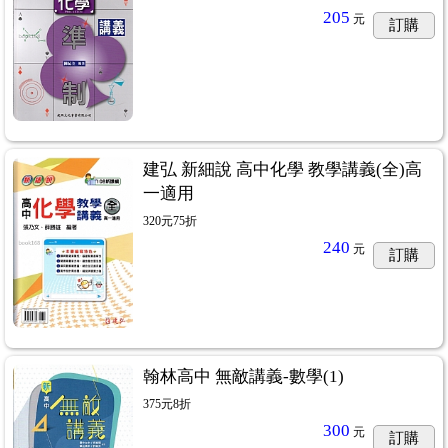
205
元
訂購
建弘 新細說 高中化學 教學講義(全)高
一適用
320元75折
240
元
訂購
翰林高中 無敵講義-數學(1)
375元8折
300
元
訂購