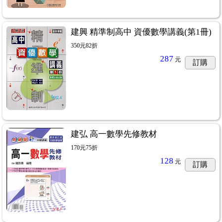
建興 精準制高中 資優數學講義(第1冊)
350元82折
287
元
訂購
建弘 高一數學先修教材
170元75折
128
元
訂購