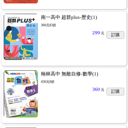
南一高中 超群plus-歷史(1)
360元83折
299
元
訂購
翰林高中 無敵自修-數學(1)
450元8折
360
元
訂購