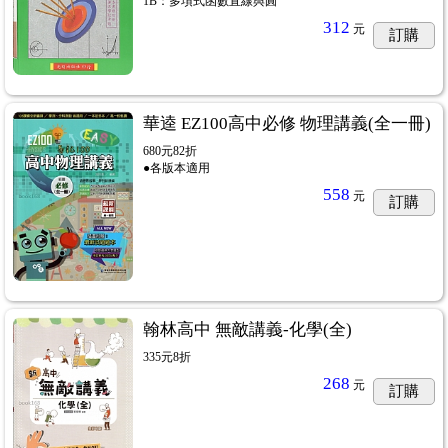
1B：多項式函數直線與圓
312
元
訂購
華逵 EZ100高中必修 物理講義(全一冊)
680元82折
●各版本適用
558
元
訂購
翰林高中 無敵講義-化學(全)
335元8折
268
元
訂購