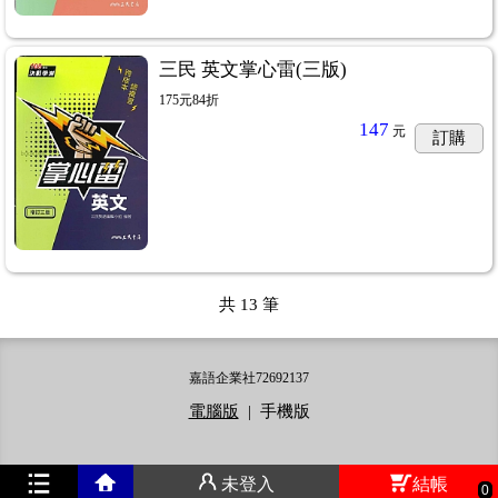
三民 英文掌心雷(三版)
175元84折
147
元
訂購
共
13
筆
嘉語企業社72692137
電腦版
|
手機版
未登入
結帳
0