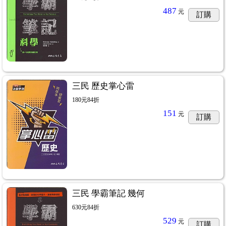
487
元
訂購
三民 歷史掌心雷
180元84折
151
元
訂購
三民 學霸筆記 幾何
630元84折
529
元
訂購