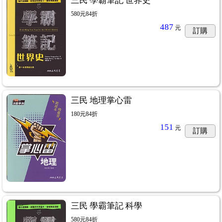
三民 學霸筆記 世界史
580元84折
487
元
訂購
三民 地理掌心雷
180元84折
151
元
訂購
三民 學霸筆記 科學
580元84折