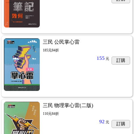
三民 公民掌心雷
185元84折
155
元
訂購
三民 物理掌心雷(二版)
110元84折
92
元
訂購