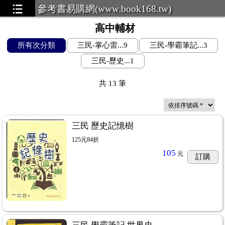
參考書易購網(www.book168.tw)
高中輔材
所有次分類
三民-掌心雷...9
三民-學霸筆記...3
三民-歷史...1
共
13
筆
三民 歷史記憶樹
125元84折
105
元
訂購