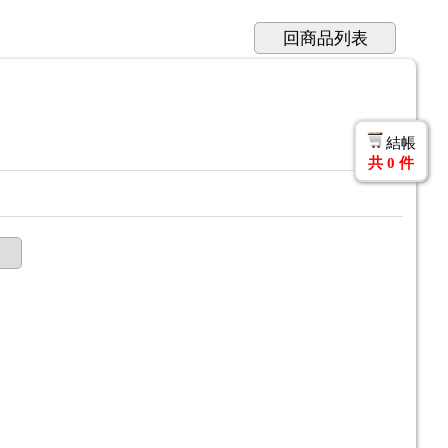
回商品列表
結帳
共
0
件