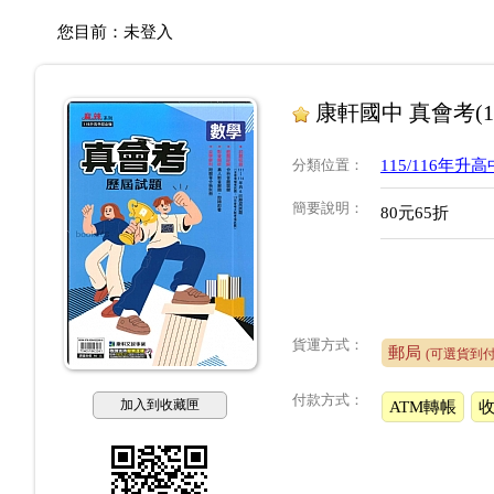
您目前：
未登入
康軒國中 真會考(11
分類位置
：
115/116年
簡要說明
：
80元65折
貨運方式：
郵局
(可選貨到付
付款方式：
加入到收藏匣
ATM轉帳