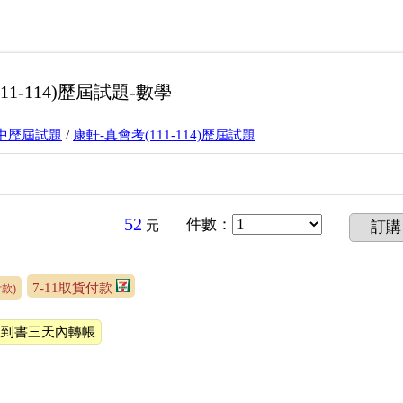
1-114)歷屆試題-數學
升高中歷屆試題
/
康軒-真會考(111-114)歷屆試題
52
件數
：
元
訂購
7-11取貨付款
款)
收到書三天內轉帳