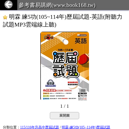
參考書易購網(www.book168.tw)
明霖 練5功(105~114年)歷屆試題-英語(附聽力
試題MP3雲端線上聽)
1 / 1
展開圖
分類位置
：
115/116年升高中歷屆試題
/
明霖-練5功(105~114年)歷屆試題