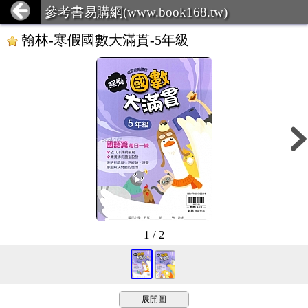
參考書易購網(www.book168.tw)
翰林-寒假國數大滿貫-5年級
1 / 2
展開圖