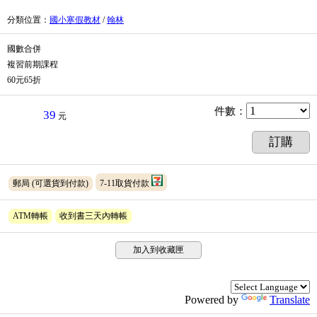
分類位置
：
國小寒假教材
/
翰林
國數合併
複習前期課程
60元65折
件數
：
39
元
訂購
郵局
(可選貨到付款)
7-11取貨付款
ATM轉帳
收到書三天內轉帳
加入到收藏匣
Powered by
Translate