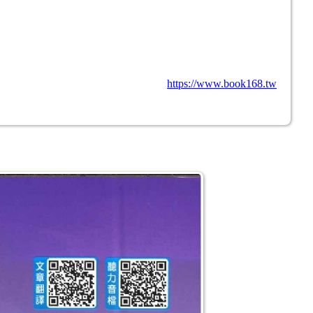
https://www.book168.tw