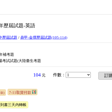
14年歷屆試題-英語
升高中歷屆試題
/
鼎甲-金撰歷屆試題(105-114)
11年補考題
考場考試試題(大陸臺生考題
104
件數
：
元
訂
7-11取貨付款
款)
收到書三天內轉帳