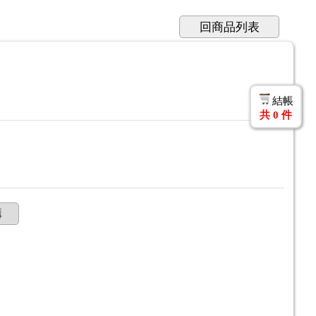
回商品列表
結帳
共
0
件
購