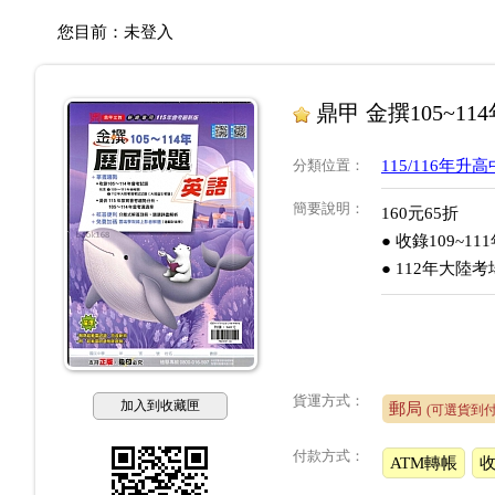
您目前：
未登入
鼎甲 金撰105~1
分類位置
：
115/116年
簡要說明
：
160元65折
● 收錄109~1
● 112年大陸
貨運方式：
加入到收藏匣
郵局
(可選貨到付
付款方式：
ATM轉帳