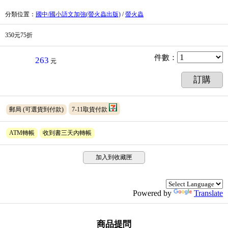
分類位置
：
國中/國小語文加強(螢火蟲出版)
/
螢火蟲
350元75折
件數
：
263
元
訂購
郵局
(可選貨到付款)
7-11取貨付款
ATM轉帳
收到書三天內轉帳
加入到收藏匣
Powered by
Translate
商品提問