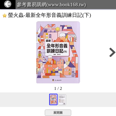
參考書易購網(www.book168.tw)
螢火蟲-最新全年形音義訓練日記(下)
1 / 2
展開圖