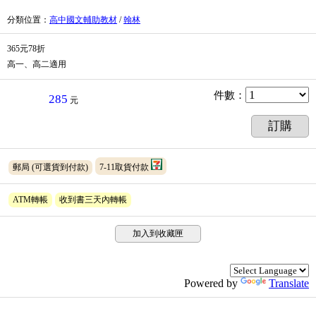
分類位置
：
高中國文輔助教材
/
翰林
365元78折
高一、高二適用
件數
：
285
元
訂購
郵局
(可選貨到付款)
7-11取貨付款
ATM轉帳
收到書三天內轉帳
加入到收藏匣
Powered by
Translate