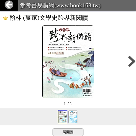
參考書易購網(www.book168.tw)
翰林 (贏家)文學史跨界新閱讀
1 / 2
展開圖